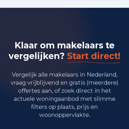
Bedrijvigheid in Utrecht (2025)
7.105
Handel en HORECA
3.650
Nijverheid en energie
Klaar om makelaars te
17.065
Zakelijke dienstverlening
vergelijken?
Start direct!
11.615
Overheid, onderwijs en zorg
Vergelijk alle makelaars in Nederland,
45
Landbouw, bosbouw en visserij
vraag vrijblijvend en gratis (meerdere)
6.690
Vervoer, informatie en communicatie
offertes aan, of zoek direct in het
actuele woningaanbod met slimme
1.850
Financiele diensten en onroerendgoed
filters op plaats, prijs en
woonoppervlakte.
7.705
Cultuur, recreatie en overige diensten
Totaal aantal bedrijfsvestigingen:
55.750