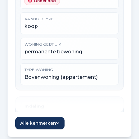
Onder bod
AANBOD TYPE
koop
WONING GEBRUIK
permanente bewoning
TYPE WONING
Bovenwoning (appartement)
Indeling
KAMERS
Alle kenmerken
2 kamers