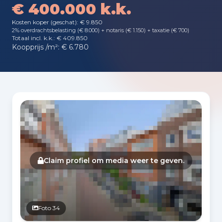
€ 400.000 k.k.
Kosten koper (geschat): € 9.850
2% overdrachtsbelasting (€ 8.000) + notaris (€ 1.150) + taxatie (€ 700)
Totaal incl. k.k.: € 409.850
Koopprijs /m²: € 6.780
Fotogalerij
Claim profiel om media weer te geven.
Foto 34