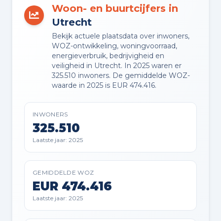
VVE RESERVEFONDS AANWEZIG
Woon- en buurtcijfers in
Ja
Utrecht
Bekijk actuele plaatsdata over inwoners,
VVE ONDERHOUDSPLAN
WOZ-ontwikkeling, woningvoorraad,
Ja
energieverbruik, bedrijvigheid en
veiligheid in Utrecht. In 2025 waren er
325.510 inwoners. De gemiddelde WOZ-
VVE OPSTALVERZEKERING
waarde in 2025 is EUR 474.416.
Ja
INWONERS
325.510
Buitenruimte en parkeren
Laatste jaar: 2025
BUITENRUIMTE
GEMIDDELDE WOZ
In centrum en in woonwijk
EUR 474.416
Laatste jaar: 2025
BERGING
Inpandig