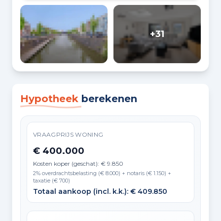
+31
Hypotheek
berekenen
VRAAGPRIJS WONING
€ 400.000
Kosten koper (geschat): € 9.850
2% overdrachtsbelasting (€ 8.000) + notaris (€ 1.150) +
taxatie (€ 700)
Totaal aankoop (incl. k.k.): € 409.850