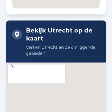
DAKTYPE
Plat dak bedekt met overig
Bekijk Utrecht op de
ISOLATIE
kaart
Dubbel glas
Verken Utrecht en de omliggende
VERWARMING
gebieden
Cv-ketel
WARM WATER
Cv-ketel
CV KETEL
Intergas (gas gestookt combiketel
uit 2012, eigendom)