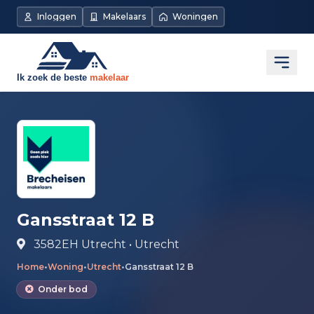
Direct naar de inhoud
Inloggen
Makelaars
Woningen
Open
Gansstraat 12 B
3582EH Utrecht • Utrecht
Home
•
Woning
•
Utrecht
•
Gansstraat 12 B
Onder bod