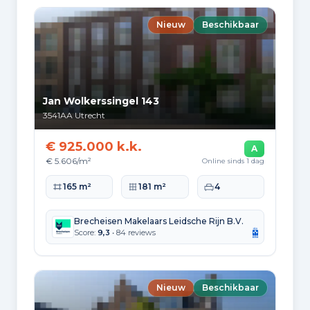
Leeftijdsopbouw
Nieuw
Beschikbaar
65+: 34.935
0-15: 47.675
15-25: 50.910
25-45: 126.675
45-65: 65.345
Opleidingsniveau
Jan Wolkerssingel 143
Hoger
3541AA
Utrecht
148.860
€ 925.000 k.k.
A
Praktisch
€ 5.606/m²
Online sinds 1 dag
45.840
Woonoppervlakte
Perceeloppervlakte
Slaapkamers
165 m²
181 m²
4
Middelbaar
67.680
Brecheisen Makelaars Leidsche Rijn B.V.
Score:
9,3
• 84 reviews
Herkomst inwoners (2025)
Europa
37.515
Nieuw
Beschikbaar
Nederland