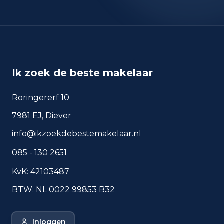
okt 2025
2.340
sep 2024
1.881
sep 2025
2.221
Deze cijfers geven een indicatief beeld van
veiligheidstrends in de woonomgeving van Utrecht.
Ik zoek de beste makelaar
Roringererf 10
Veelgestelde vragen over
7981 EJ, Diever
wonen in Utrecht
info@ikzoekdebestemakelaar.nl
Korte antwoorden op basis van actuele
plaatscijfers, handig voor een snelle
085 - 130 2651
vergelijking van de woonomgeving.
KvK: 42103487
Hoeveel inwoners heeft
BTW: NL 0022 99853 B32
Utrecht?
Wat is de gemiddelde WOZ-
Inloggen