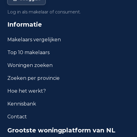
waarde in Utrecht?
Log in als makelaar of consument.
Wat is het gemiddelde
Informatie
inkomen per inwoner in Utrecht?
Makelaars vergelijken
Hoe veilig is wonen in
Utrecht?
Top 10 makelaars
Woningen zoeken
Welke woningtypen komen
het meest voor in Utrecht?
Zoeken per provincie
Hoe het werkt?
Kennisbank
Contact
Grootste woningplatform van NL