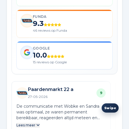
FUNDA
9.3
46 reviews op Funda
GOOGLE
10.0
15 reviews op Google
Paardenmarkt 22 a
9
27-05-2026
De communicatie met Wobke en Sandra
Het 
was optimaal, ze waren permanent
en p
bereikbaar, reageerden altijd meteen en
waar
hielden ons voortdurend van het hele
alti
Lees meer
Lees