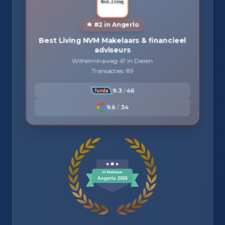
#2 in Angerlo
Best Living NVM Makelaars & financieel
adviseurs
Wilhelminaweg 47 in Dieren
Transacties: 89
9.3
/
46
9.6
/
34