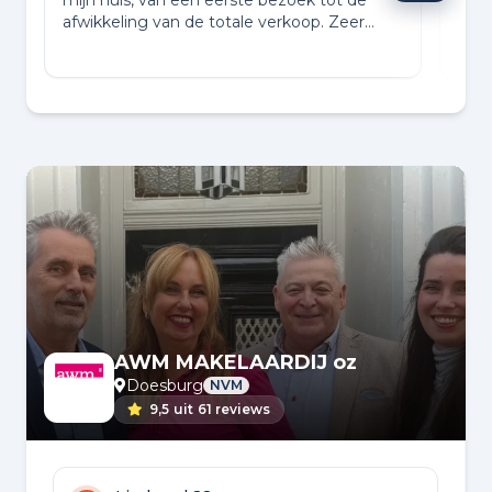
mijn huis, van een eerste bezoek tot de
Make
afwikkeling van de totale verkoop. Zeer
iede
tevreden!
het 
AWM MAKELAARDIJ oz
Doesburg
NVM
9,5
uit
61 reviews