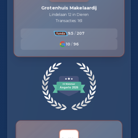
Grotenhuis Makelaardij
Lindelaan 12 in Dieren
Transacties: 161
9.5
/
207
10
/
96