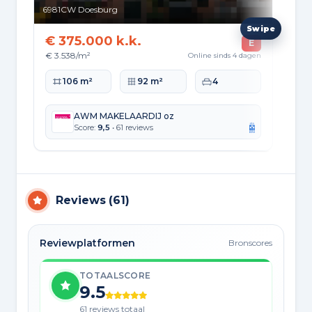
6981CW
Doesburg
698
€ 375.000 k.k.
€ 
E
€ 3.538/m²
€ 2
Online sinds 4 dagen
Woonoppervlakte
Perceeloppervlakte
Slaapkamers
Wo
106 m²
92 m²
4
AWM MAKELAARDIJ oz
Score:
9,5
• 61 reviews
Reviews
(
61
)
Reviewplatformen
Bronscores
TOTAALSCORE
9.5
61 reviews totaal