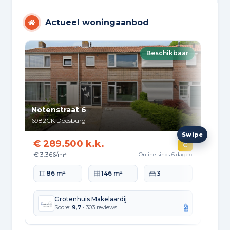
Actueel woningaanbod
Beschikbaar
Notenstraat 6
Wat
6982CK
Doesburg
698
€ 289.500 k.k.
€ 
C
€ 3.366/m²
€ 4
Online sinds 6 dagen
Woonoppervlakte
Perceeloppervlakte
Slaapkamers
Wo
86 m²
146 m²
3
Grotenhuis Makelaardij
Score:
9,7
• 303 reviews