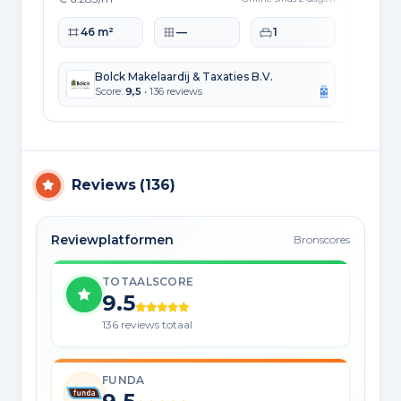
Woonoppervlakte
Perceeloppervlakte
Slaapkamers
Wo
46 m²
—
1
Bolck Makelaardij & Taxaties B.V.
Score:
9,5
• 136 reviews
Reviews
(
136
)
Reviewplatformen
Bronscores
TOTAALSCORE
9.5
136 reviews totaal
FUNDA