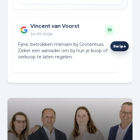
Vincent van Voorst
10
24-07-2026
Fijne, betrokken mensen bij Grotenhuis.
Make
Zeker een aanrader om bij hun je koop of
fant
verkoop te laten regelen.
appa
kun
Lees
op k
en s
ons
ont
Make
aanb