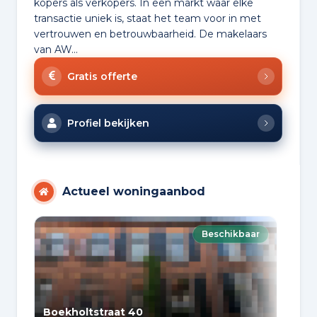
kopers als verkopers. In een markt waar elke
transactie uniek is, staat het team voor in met
vertrouwen en betrouwbaarheid. De makelaars
van AW...
Gratis offerte
Profiel bekijken
Actueel woningaanbod
Beschikbaar
Boekholtstraat 40
Ber