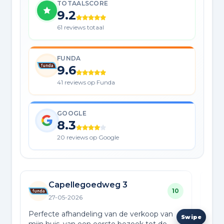
TOTAALSCORE
9.2
61 reviews totaal
FUNDA
9.6
41 reviews op Funda
GOOGLE
8.3
20 reviews op Google
Capellegoedweg 3
10
27-05-2026
Perfecte afhandeling van de verkoop van