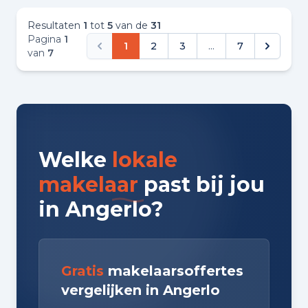
tevr
prij
Resultaten
1
tot
5
van de
31
kor
Pagina
1
1
2
3
...
7
van
7
Welke
lokale
makelaar
past bij jou
in Angerlo?
Gratis
makelaarsoffertes
vergelijken in Angerlo