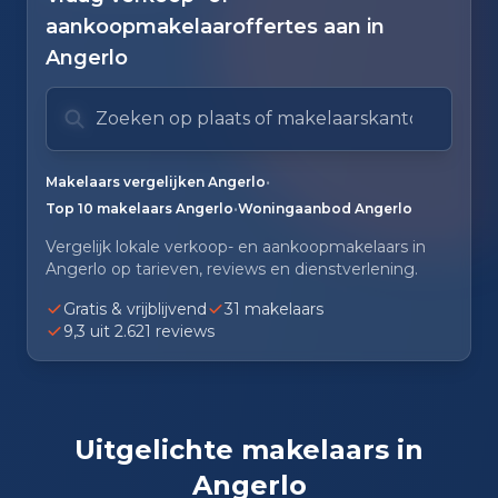
aankoopmakelaaroffertes aan in
Angerlo
Zoek op plaats of makelaarskantoor
Typ om te zoeken. Gebruik pijl omlaag en pijl om
Zoeksuggesties verborgen.
•
Makelaars vergelijken Angerlo
•
Top 10 makelaars Angerlo
Woningaanbod Angerlo
Vergelijk lokale verkoop- en aankoopmakelaars in
Angerlo op tarieven, reviews en dienstverlening.
Gratis & vrijblijvend
31 makelaars
9,3 uit 2.621 reviews
Uitgelichte makelaars in
Angerlo