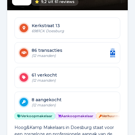
9,2
uit
61 reviews
Kerkstraat 13
6981CK Doesburg
86 transacties
(12 maanden)
61 verkocht
(12 maanden)
8 aangekocht
(12 maanden)
Verkoopmakelaar
Aankoopmakelaar
Verhuurmakelaar
Hoog&Kamp Makelaars in Doesburg staat voor
een zorgeloze en professionele aanpak van de