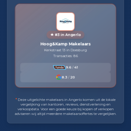
#3 in Angerlo
Hoog&Kamp Makelaars
Kerkstraat 13 in Doesburg
Transacties: 86
9.6
/
41
8.3
/
20
*
Deze uitgelichte makelaars in Angerlo komen uit de lokale
vergelijking van kantoren, reviews, dienstverlening en
verkoopdata. Voor een goede keuze bij kopen of verkopen
adviseren wij altijd meerdere makelaarsoffertes te vergelijken.