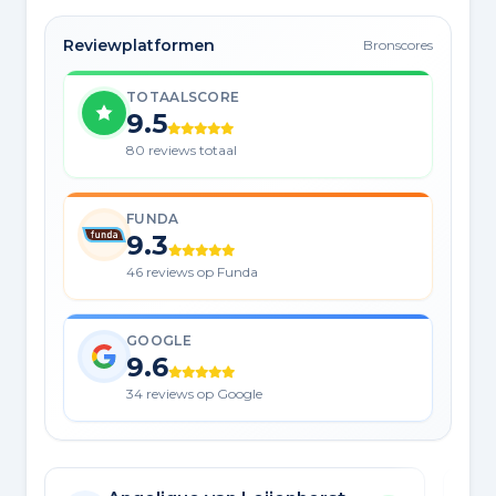
Reviewplatformen
Bronscores
TOTAALSCORE
9.5
80 reviews totaal
FUNDA
9.3
46 reviews op Funda
GOOGLE
9.6
34 reviews op Google