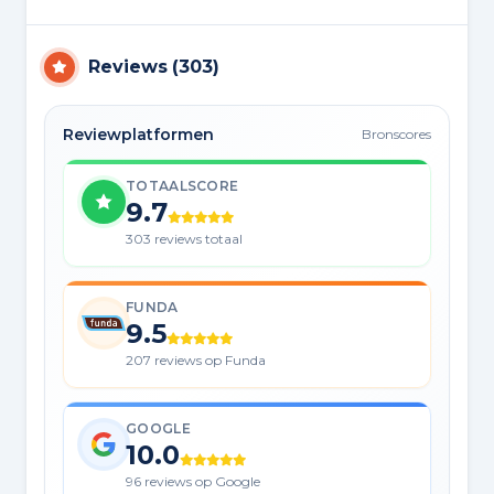
Reviews
(
303
)
Reviewplatformen
Bronscores
TOTAALSCORE
9.7
303 reviews totaal
FUNDA
9.5
207 reviews op Funda
GOOGLE
10.0
96 reviews op Google