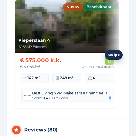
Nieuw
Beschikbaar
Pieperslaan 4
Roz
6955AR
Ellecom
695
€ 575.000 k.k.
€ 
B
€ 4.049/m²
€ 4
Online sinds 2 dagen
Woonoppervlakte
Perceeloppervlakte
Slaapkamers
Wo
142 m²
249 m²
4
Best Living NVM Makelaars & financieel adviseurs
Score:
9,4
• 80 reviews
Reviews
(
80
)