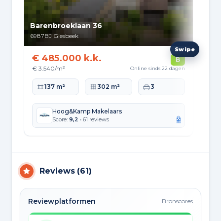
Barenbroeklaan 36
Klo
6987BJ
Giesbeek
698
€ 485.000 k.k.
€ 
B
€ 3.540/m²
€ 3
Online sinds 22 dagen
Woonoppervlakte
Perceeloppervlakte
Slaapkamers
Wo
137 m²
302 m²
3
Hoog&Kamp Makelaars
Score:
9,2
• 61 reviews
Reviews
(
61
)
Reviewplatformen
Bronscores