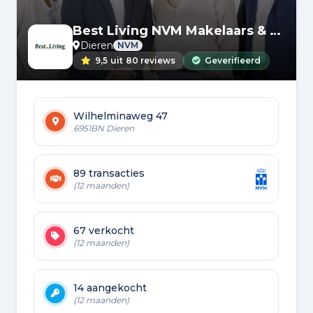
Best Living NVM Makelaars & financieel adviseurs
Dieren
NVM
9,5
uit
80 reviews
Geverifieerd
Wilhelminaweg 47
6951BN Dieren
89 transacties
(12 maanden)
67 verkocht
(12 maanden)
14 aangekocht
(12 maanden)