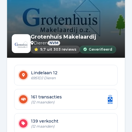
Grotenhuis Makelaardij
Dieren
NVM
9,7
uit
303 reviews
Geverifieerd
Lindelaan 12
6951DJ Dieren
161 transacties
(12 maanden)
139 verkocht
(12 maanden)