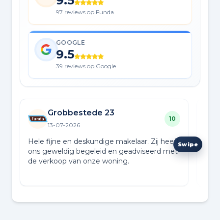
9.5
97 reviews op Funda
GOOGLE
9.5
39 reviews op Google
Grobbestede 23
10
13-07-2026
Hele fijne en deskundige makelaar. Zij heeft
Nu w
ons geweldig begeleid en geadviseerd met
een 
de verkoop van onze woning.
kope
stan
Lees
tech
duid
Paul
het 