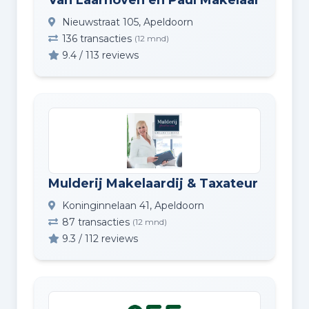
Van Laarhoven en Paul Makelaardij
Nieuwstraat 105, Apeldoorn
136 transacties
(12 mnd)
9.4 / 113 reviews
Mulderij Makelaardij & Taxateur O.Z.
Koninginnelaan 41, Apeldoorn
87 transacties
(12 mnd)
9.3 / 112 reviews