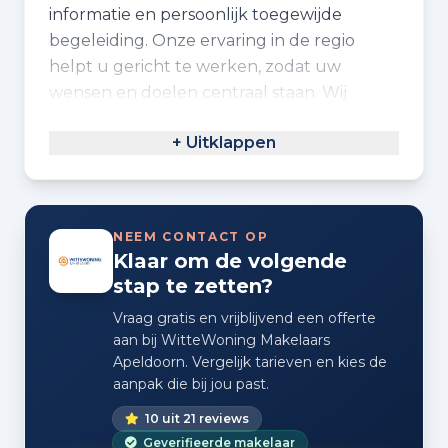
informatie en persoonlijk toegewijde
begeleiding. Onze ervaring in de regio
helpt u gericht te werken, zodat uw
wensen en doelen centraal staan. Wij
benaderen elke klus met professionaliteit
+ Uitklappen
en open communicatie, zowel bij de
aankoop als verkoop van woningen. Onze
kennis van lokale markten en woonstijlen
zorgt voor een gerichte aanpak. Wij
NEEM CONTACT OP
ondersteunen u bij elke stap, van de eerste
Klaar om de volgende
bespreking tot het afronden van de
stap te zetten?
transactie. Neem gerust contact op voor
Vraag gratis en vrijblijvend een offerte
een gratis waardebepaling of vraag aan hoe
aan bij WitteWoning Makelaars
wij u kunnen helpen met uw woningwens.
Apeldoorn. Vergelijk tarieven en kies de
aanpak die bij jou past.
10 uit 21 reviews
Geverifieerde makelaar