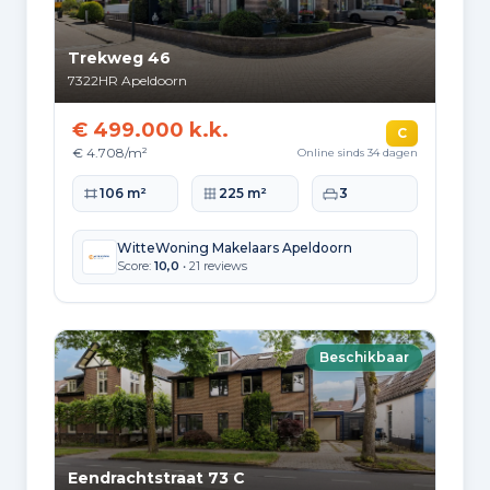
Trekweg 46
7322HR
Apeldoorn
€ 499.000 k.k.
C
€ 4.708/m²
Online sinds 34 dagen
Woonoppervlakte
Perceeloppervlakte
Slaapkamers
106 m²
225 m²
3
WitteWoning Makelaars Apeldoorn
Score:
10,0
• 21 reviews
Beschikbaar
Eendrachtstraat 73 C