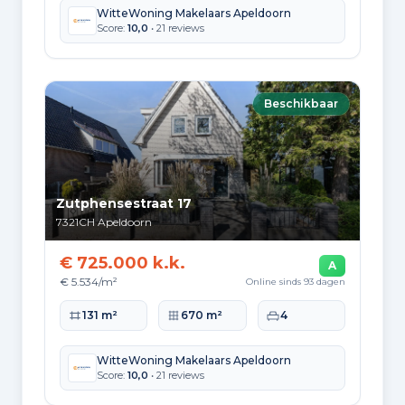
WitteWoning Makelaars Apeldoorn
Score:
10,0
• 21 reviews
Beschikbaar
Zutphensestraat 17
7321CH
Apeldoorn
€ 725.000 k.k.
A
€ 5.534/m²
Online sinds 93 dagen
Woonoppervlakte
Perceeloppervlakte
Slaapkamers
131 m²
670 m²
4
WitteWoning Makelaars Apeldoorn
Score:
10,0
• 21 reviews