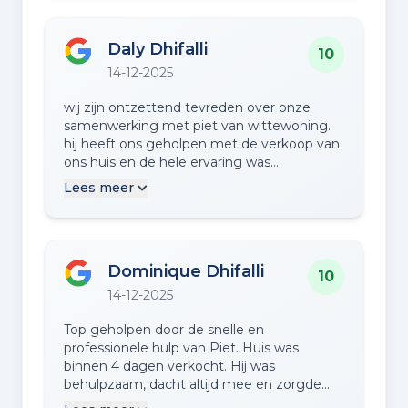
Daly Dhifalli
10
14-12-2025
wij zijn ontzettend tevreden over onze
samenwerking met piet van wittewoning.
hij heeft ons geholpen met de verkoop van
ons huis en de hele ervaring was
uitstekend. piet was altijd erg behulpzaam,
Lees meer
reageerde snel en heeft duidelijk veel
ervaring in de woningmarkt. dank je wel,
piet, voor de fijne service en ondersteuning.
wij raden piet zeker aan aan iedereen die
Dominique Dhifalli
een huis wil verkopen of kopen!
10
14-12-2025
Top geholpen door de snelle en
professionele hulp van Piet. Huis was
binnen 4 dagen verkocht. Hij was
behulpzaam, dacht altijd mee en zorgde
dat alles verliep zoals we wensten.