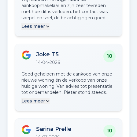
aankoopmakelaar en zijn zeer tevreden
met hoe dit is verlopen: het contact was
soepel en snel, de bezichtigingen goed
begeleid en je merkt dat hij veel kennis en
Lees meer
ervaring heeft. Wat ook fijn is dat Piet goed
aanvoelt wat je zoekt in een huis, en of een
huis in de smaak valt of niet en hij daarin
meedenkt. Dit zorgt voor een persoonlijke
Joke T5
en efficiënte aanpak. De uiteindelijke
10
aankoop was ook een uitstekende ervaring.
14-04-2026
Wij zitten voorlopig goed qua woning, maar
bij een toekomstige aan- of verkoop
Goed geholpen met de aankoop van onze
zouden wij zeker Piet weer bellen!
nieuwe woning én de verkoop van onze
huidige woning. Van advies tot presentatie
tot onderhandelen, Pieter stond steeds
voor ons klaar. Goed bereikbaar en verstand
Lees meer
van zaken. Nuchter, realistisch en oog voor
detail (en de kat was niet weg te slaan van
de WitteWoning-deurmat die er lag voor de
bezichtigingen).
Sarina Prelle
10