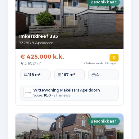
Beschikbaar
Imkersdreef 335
7328DB
Apeldoorn
€ 425.000 k.k.
C
€ 3.602/m²
Online sinds 30 dagen
Woonoppervlakte
Perceeloppervlakte
Slaapkamers
118 m²
167 m²
4
WitteWoning Makelaars Apeldoorn
Score:
10,0
• 21 reviews
Beschikbaar