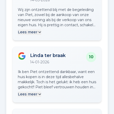
14-03-2026
Wij zijn ontzettend blij met de begeleiding
van Piet, zowel bij de aankoop van onze
nieuwe woning als bij de verkoop van ons
eigen huis. Hij is prettig in contact, schakelt
snel en pakt echt door wanneer dat nodig
Lees meer
is. Wat wij vooral hebben gewaardeerd, is
dat hij ons stap voor stap heeft
meegenomen in het hele proces. Geen
vraag was te veel. Daarnaast waren de
Linda ter braak
foto’s en het filmpje van onze woning echt
10
prachtig! Dat heeft absoluut bijgedragen
14-01-2026
aan een goede presentatie en verkoop.
Kortom: goede service, duidelijke
Ik ben Piet ontzettend dankbaar, want een
communicatie en een makelaar die doet
huis kopen is in deze tijd allesbehalve
wat hij belooft. Wij zijn erg tevreden!
makkelijk. Toch is het gelukt: ik heb een huis
gekocht!! Piet bleef vertrouwen houden in
het proces en heeft mij, vooral toen ik een
Lees meer
bod had gedaan, enorm goed ondersteund.
Precies wat ik nodig had! Zonder hem was
het nooit gelukt. Piet is altijd bereikbaar,
denkt breed mee en heeft een duidelijke