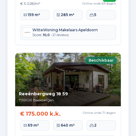
€ 5.028/m²
Online sinds 69 dagen
Woonoppervlakte
Perceeloppervlakte
Slaapkamers
159 m²
285 m²
5
WitteWoning Makelaars Apeldoorn
Score:
10,0
• 21 reviews
Beschikbaar
Reeënbergweg 18 59
7361GR
Beekbergen
€ 175.000 k.k.
Online sinds 71 dagen
Woonoppervlakte
Perceeloppervlakte
Slaapkamers
69 m²
640 m²
2