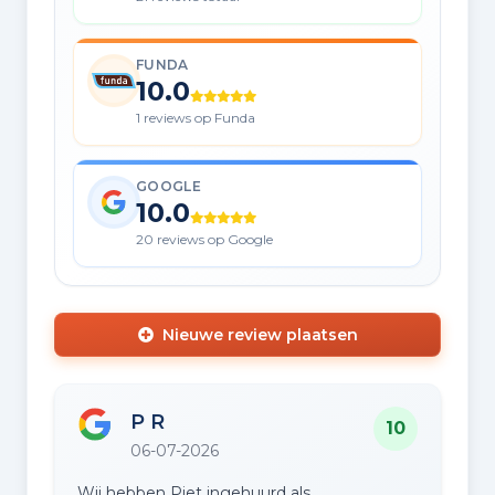
FUNDA
10.0
1 reviews op Funda
GOOGLE
10.0
20 reviews op Google
Nieuwe review plaatsen
P R
10
06-07-2026
Wij hebben Piet ingehuurd als