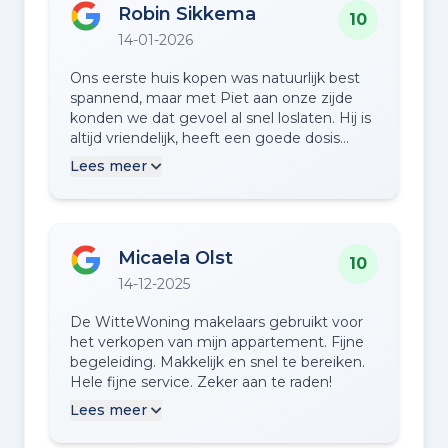
Robin Sikkema
no-nonsense aanpak. Een echte aanrader!
10
14-01-2026
Ons eerste huis kopen was natuurlijk best
spannend, maar met Piet aan onze zijde
konden we dat gevoel al snel loslaten. Hij is
altijd vriendelijk, heeft een goede dosis
humor en is supergoed bereikbaar. Geen
Lees meer
vraag was te veel en hij stond altijd voor ons
klaar. Piet is eerlijk, draait nergens omheen
en maakt dingen niet mooier dan ze zijn,
dat gaf veel vertrouwen. Binnen twee
Micaela Olst
maanden vonden we een fijn huis dat
10
helemaal bij onze wensen past. Dankzij Piet
14-12-2025
beginnen we het nieuwe jaar in ons nieuwe
huis. Dankjewel Piet, voor alles!
De WitteWoning makelaars gebruikt voor
het verkopen van mijn appartement. Fijne
begeleiding. Makkelijk en snel te bereiken.
Hele fijne service. Zeker aan te raden!
Lees meer