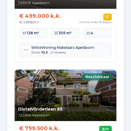
7335CE
Apeldoorn
€ 499.000 k.k.
C
€ 3.898/m²
Online sinds 43 dagen
Woonoppervlakte
Perceeloppervlakte
Slaapkamers
128 m²
305 m²
4
WitteWoning Makelaars Apeldoorn
Score:
10,0
• 21 reviews
Beschikbaar
Distelvlinderlaan 65
7323RK
Apeldoorn
€ 799.500 k.k.
A++