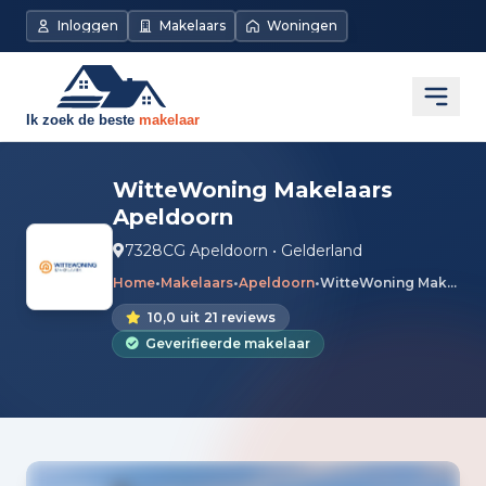
Inloggen
Makelaars
Woningen
Open
WitteWoning Makelaars
Apeldoorn
7328CG Apeldoorn • Gelderland
Home
•
Makelaars
•
Apeldoorn
•
WitteWoning Makelaars Apeldoorn
10,0
uit
21 reviews
Geverifieerde makelaar