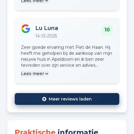
Lees meer
Lu Luna
10
14-12-2025
Zeer goede ervaring met Piet de Haan. Hij
heeft me geholpen bij de aankoop van mijn
nieuwe huis in Apeldoorn en ik ben zeer
tevreden over zijn service en advies
gedurende het hele proces. Van het
Lees meer
bezichtigen van huizen tot de levering en
de ondertekening bij de notaris verliep alles
heel soepel en hij reageerde altijd snel. Ik
kan hem van harte aanbevelen!
Meer reviews laden
Praktische
informatie