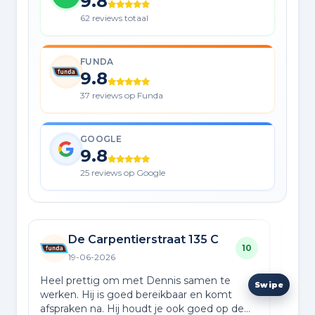
9.8
62 reviews totaal
FUNDA
9.8
37 reviews op Funda
GOOGLE
9.8
25 reviews op Google
De Carpentierstraat 135 C
10
19-06-2026
Heel prettig om met Dennis samen te
Ik k
werken. Hij is goed bereikbaar en komt
als 
afspraken na. Hij houdt je ook goed op de
kenn