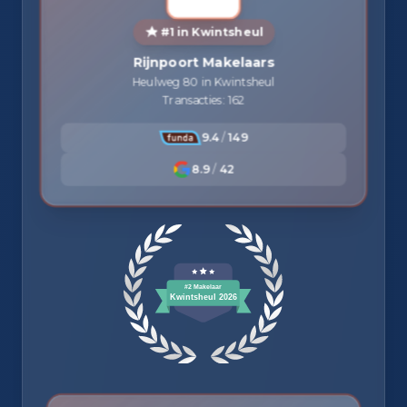
#1 in Kwintsheul
Rijnpoort Makelaars
Heulweg 80 in Kwintsheul
Transacties: 162
9.4
/
149
8.9
/
42