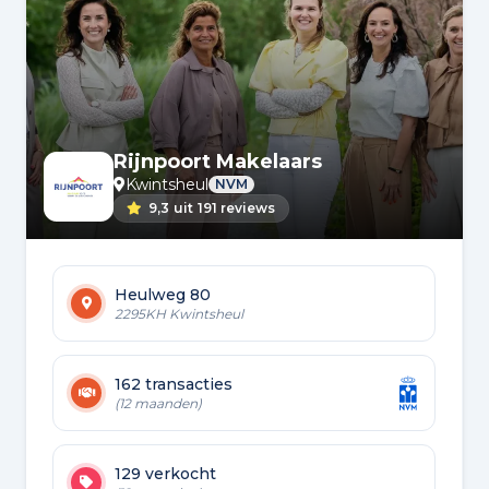
Rijnpoort Makelaars
Kwintsheul
NVM
9,3
uit
191 reviews
Heulweg 80
2295KH Kwintsheul
162 transacties
(12 maanden)
129 verkocht