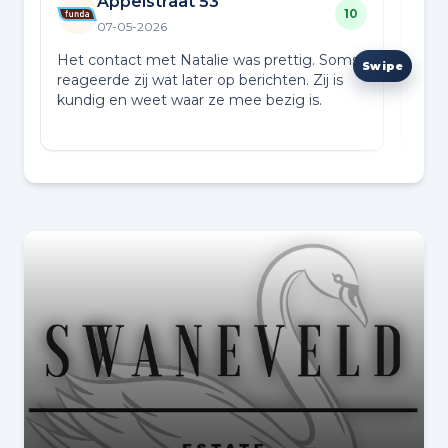
Appelstraat 53
10
07-05-2026
Het contact met Natalie was prettig. Soms
Heel
reageerde zij wat later op berichten. Zij is
met
kundig en weet waar ze mee bezig is.
het 
mee