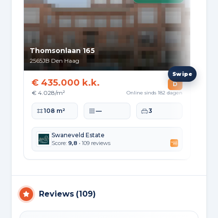
Thomsonlaan 165
Ze
2565JB
Den Haag
254
€ 435.000 k.k.
€ 
D
€ 4.028/m²
€ 5
Online sinds 182 dagen
Woonoppervlakte
Perceeloppervlakte
Slaapkamers
Wo
108 m²
—
3
Swaneveld Estate
Score:
9,8
• 109 reviews
Reviews
(
109
)