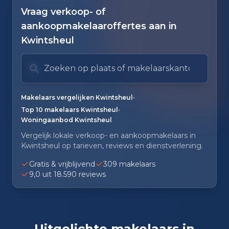
Vraag verkoop- of
aankoopmakelaaroffertes aan in
Kwintsheul
Zoek op plaats of makelaarskantoor
Typ om te zoeken. Gebruik pijl omlaag en pijl om
Zoeksuggesties verborgen.
•
Makelaars vergelijken Kwintsheul
•
Top 10 makelaars Kwintsheul
Woningaanbod Kwintsheul
Vergelijk lokale verkoop- en aankoopmakelaars in
Kwintsheul op tarieven, reviews en dienstverlening.
Gratis & vrijblijvend
309 makelaars
9,0 uit 18.590 reviews