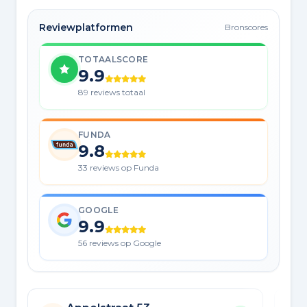
Reviewplatformen
Bronscores
TOTAALSCORE
9.9
89 reviews totaal
FUNDA
9.8
33 reviews op Funda
GOOGLE
9.9
56 reviews op Google