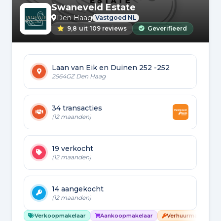
Swaneveld Estate
Den Haag
Vastgoed NL
9,8
uit
109 reviews
Geverifieerd
Laan van Eik en Duinen 252 -252
2564GZ Den Haag
34 transacties
(12 maanden)
19 verkocht
(12 maanden)
14 aangekocht
(12 maanden)
Verkoopmakelaar
Aankoopmakelaar
Verhuurmakelaar