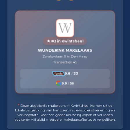
#3 in Kwintsheul
WUNDERINK MAKELAARS
Zwaluwlaan 9 in Den Haag
Transacties: 45
9.8
/
33
9.9
/
56
*
Deze uitgelichte makelaars in Kwintsheul komen uit de
lokale vergelijking van kantoren, reviews, dienstverlening en
verkoopdata. Voor een goede keuze bij kopen of verkopen
adviseren wij altijd meerdere makelaarsoffertes te vergelijken.