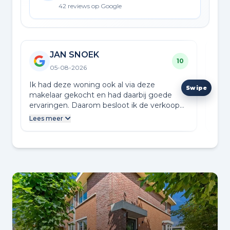
42 reviews op Google
JAN SNOEK
10
05-08-2026
Ik had deze woning ook al via deze
Wat
makelaar gekocht en had daarbij goede
afsp
ervaringen. Daarom besloot ik de verkoop
RIJ
ook weer via hen te laten lopen. Dat
Lees meer
bevestigde mijn eerdere ervaringen: Prima
begeleiding, een aangenaam persoonlijk
contact, een groep medewerkers waarvan
bij afwezigheid van de primaire
contactpersoon altijd een andere klaar staat
om in te springen. Kortom: Van harte
aanbevolen.