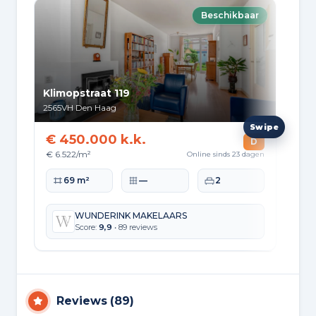
Beschikbaar
Klimopstraat 119
Vel
2565VH
Den Haag
257
€ 450.000 k.k.
€ 
D
€ 6.522/m²
€ 4
Online sinds 23 dagen
Woonoppervlakte
Perceeloppervlakte
Slaapkamers
Wo
69 m²
—
2
WUNDERINK MAKELAARS
Score:
9,9
• 89 reviews
Reviews
(
89
)