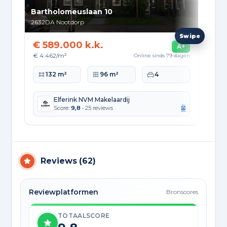
Bartholomeuslaan 10
De 
2632DA
Nootdorp
259
€ 589.000 k.k.
€ 
A+
€ 4.462/m²
€ 4
Online sinds 79 dagen
Woonoppervlakte
Perceeloppervlakte
Slaapkamers
Wo
132 m²
96 m²
4
Elferink NVM Makelaardij
Score:
9,8
• 25 reviews
Reviews
(
62
)
Reviewplatformen
Bronscores
TOTAALSCORE