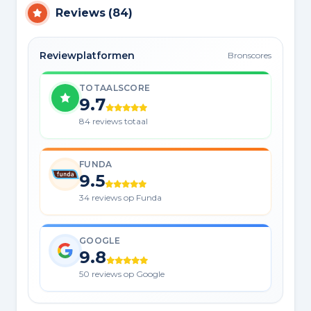
Reviews
(
84
)
Reviewplatformen
Bronscores
TOTAALSCORE
9.7
84 reviews totaal
FUNDA
9.5
34 reviews op Funda
GOOGLE
9.8
50 reviews op Google