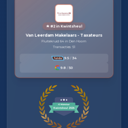
#2 in Kwintsheul
Van Leerdam Makelaars - Taxateurs
Fluitekruid 64 in Den Hoorn
Transacties: 51
9.5
/
34
9.8
/
50