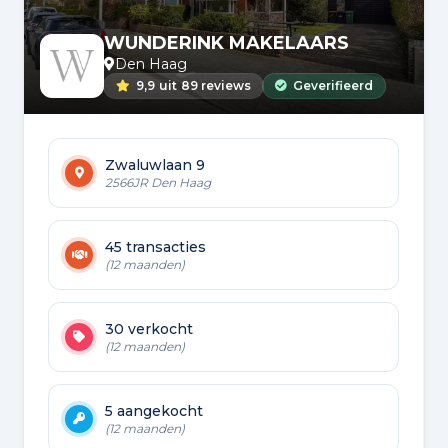
WUNDERINK MAKELAARS
Den Haag
9,9
uit
89 reviews
Geverifieerd
Zwaluwlaan 9
2566JR Den Haag
45 transacties
(12 maanden)
30 verkocht
(12 maanden)
5 aangekocht
(12 maanden)