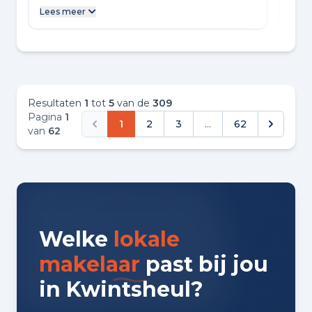
hoogte wanneer iets langer duurt dan
prof
Lees meer
Lees
gepland, dus je weet altijd waar je aan toe
woni
bent. Heel fijn dus!
met
het 
op d
Wat 
alti
Resultaten
1
tot
5
van de
309
avo
Pagina
1
mee
1
2
3
...
62
van
62
Welke
lokale
makelaar
past bij jou
in Kwintsheul?