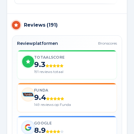
Reviews
(
191
)
Reviewplatformen
Bronscores
TOTAALSCORE
9.3
191 reviews totaal
FUNDA
9.4
149 reviews op Funda
GOOGLE
8.9