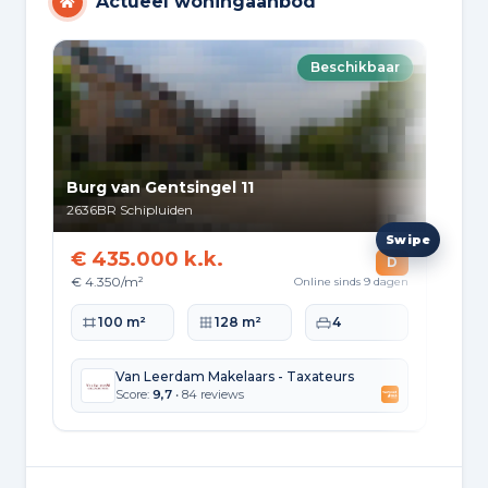
Actueel woningaanbod
Beschikbaar
Burg van Gentsingel 11
No
2636BR
Schipluiden
229
€ 435.000 k.k.
€ 
D
€ 4.350/m²
€ 4
Online sinds 9 dagen
Woonoppervlakte
Perceeloppervlakte
Slaapkamers
Wo
100 m²
128 m²
4
Van Leerdam Makelaars - Taxateurs
Score:
9,7
• 84 reviews