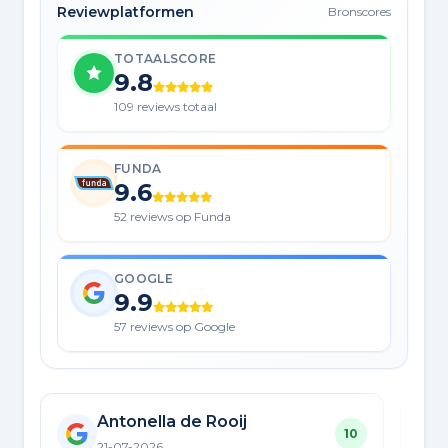
Reviewplatformen
Bronscores
TOTAALSCORE
9.8
109 reviews totaal
FUNDA
9.6
52 reviews op Funda
GOOGLE
9.9
57 reviews op Google
Antonella de Rooij
10
21-07-2026