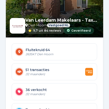
Van Leerdam Makelaars - Taxateurs
Den Hoorn
Vastgoed NL
9,7
uit
84 reviews
Geverifieerd
Fluitekruid 64
2635KT Den Hoorn
51 transacties
(12 maanden)
36 verkocht
(12 maanden)