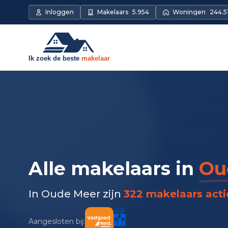
Inloggen
Makelaars
5.954
Woningen
244.5
Alle makelaars in
Ou
In Oude Meer zijn
322 makelaars acti
Aangesloten bij: