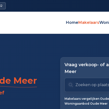
12
Home
Makelaars
Won
Vraag verkoop- of 
Meer
de Meer
Zoek op plaats of mak
Typ om te zoeken. Geb
ef
Zoeksuggesties verbor
Makelaars vergelijken Oude
Woningaanbod Oude Meer