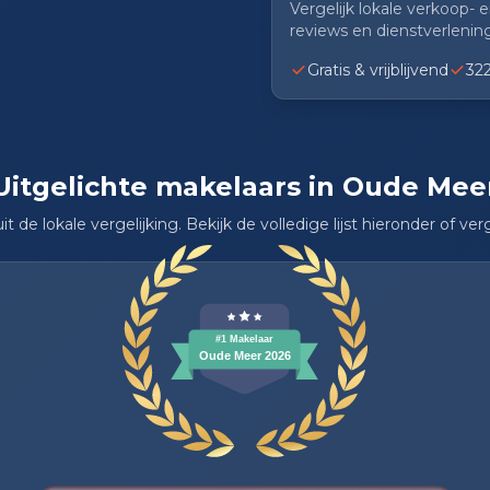
Vergelijk lokale verkoop-
reviews en dienstverlening
Gratis & vrijblijvend
32
Uitgelichte makelaars in Oude Mee
t de lokale vergelijking. Bekijk de volledige lijst hieronder of verg