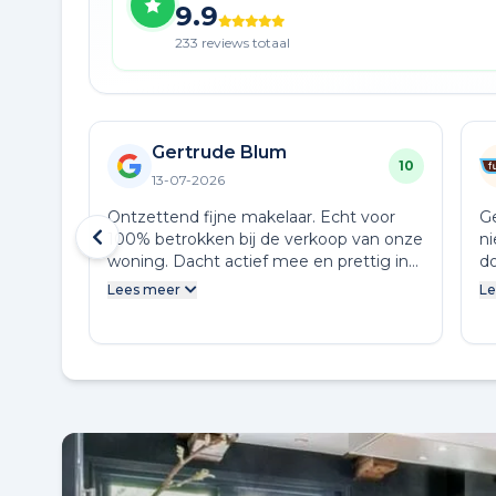
9.9
233 reviews totaal
Gertrude Blum
10
13-07-2026
Ontzettend fijne makelaar. Echt voor
G
100% betrokken bij de verkoop van onze
ni
woning. Dacht actief mee en prettig in
do
de omgang. Woning succesvol kunnen
De
Lees meer
Le
verkopen.
wa