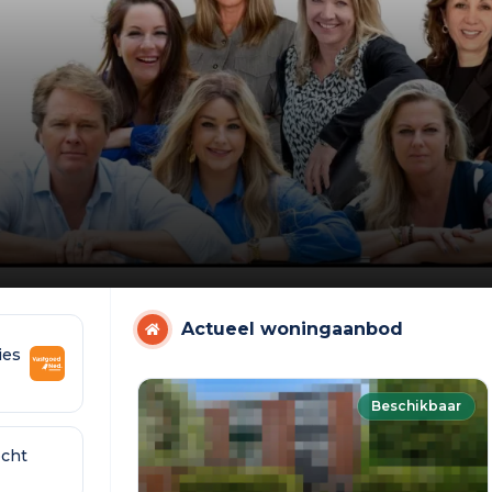
Actueel woningaanbod
ies
Beschikbaar
cht