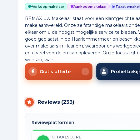
Verkoopmakelaar
Aankoopmakelaar
Taxatiemakel
REMAX Uw Makelaar staat voor een klantgerichte aa
makelaarswereld. Onze zelfstandige makelaars ond
elkaar om u de hoogst mogelijke service te bieden. W
goed geplaatst in de Haarlemmermeer en beschikk
over makelaars in Haarlem, waardoor ons werkgebied
en u veel voordelen kan opleveren. Onze focus ligt 
wensen, wan...
Gratis offerte
Profiel beki
Reviews
(
233
)
Reviewplatformen
TOTAALSCORE