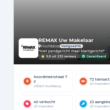
REMAX Uw Makelaar
Hoofddorp
Vastgoed NL
"Niet pandgericht maar klantgericht!"
9,9
uit
233 reviews
Geverifieerd
Noordmeerstraat 7
72 transact
F
(12 maanden)
2131AD Hoofddorp
40 verkocht
23 aangeko
(12 maanden)
(12 maanden)