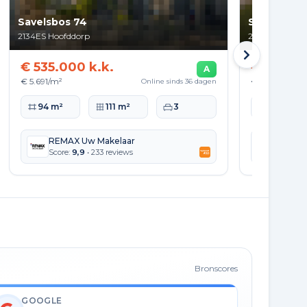
Savelsbos 74
Skagerrak 
2134ES
Hoofddorp
2133DS
Hoofdd
€ 535.000 k.k.
€ 520.00
A
€ 5.691/m²
€ 4.952/m²
Online sinds 36 dagen
Woonoppervlakte
Perceeloppervlakte
Slaapkamers
Woonopperv
94 m²
111 m²
3
105 m²
REMAX Uw Makelaar
REMAX
Score:
9,9
• 233 reviews
Score:
9
Bronscores
GOOGLE