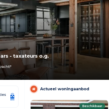
over was. Nadat i
zij mijn woning al 
bezichtiging te v
genoeg over haar 
ervaring. Ze denk
afspraken na en ze
voor haar klanten.
aanbevelen aan ied
verkopen. Voor mij 
beste makelaar v
omstreken. Heel e
rs - taxateurs o.g.
racht!"
Actueel woningaanbod
ties
Beschikbaar