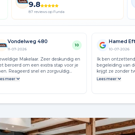
9.8
87 reviews op Funda
Vondelweg 480
Hamed Eft
10
11-07-2026
10-07-2026
eweldige Makelaar. Zeer deskundig en
Ik ben ontzettend
et beroerd om een exstra stap voor je
begeleiding van d
en. Reageerd snel en zorgvuldig
krijgt ze zonder tw
nnis is zijn geld meer dan dubbel
het eerste contac
es meer
Lees meer
ard!
betrokken en altij
tijdens het verko
verhuisd. Vanaf d
werkelijk alles v
hield me continu 
communiceerde du
ervoor dat ik me 
hoefde te maken. 
andere makelaar w