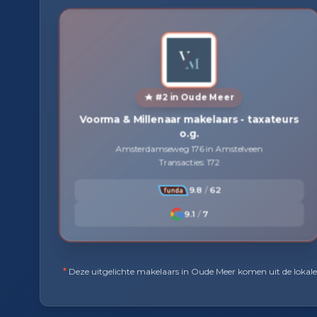
#2 in Oude Meer
Voorma & Millenaar makelaars - taxateurs
o.g.
Amsterdamseweg 176 in Amstelveen
Transacties: 172
9.8
/
62
9.1
/
7
*
Deze uitgelichte makelaars in Oude Meer komen uit de lokale v