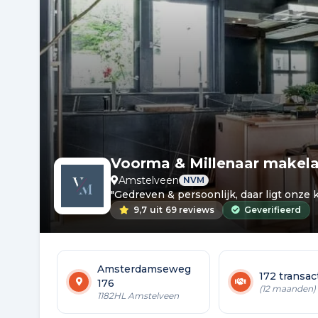
Voorma & Millenaar makelaa
Amstelveen
NVM
"Gedreven & persoonlijk, daar ligt onze k
9,7
uit
69 reviews
Geverifieerd
Amsterdamseweg
172 transac
176
(12 maanden)
1182HL Amstelveen