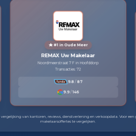
#1 in Oude Meer
REMAX Uw Makelaar
Noordmeerstraat 7 F in Hoofddorp
Transacties: 72
9.8
/
87
9.9
/
146
ergelijking van kantoren, reviews, dienstverlening en verkoopdata. Voor een g
makelaarsoffertes te vergelijken.