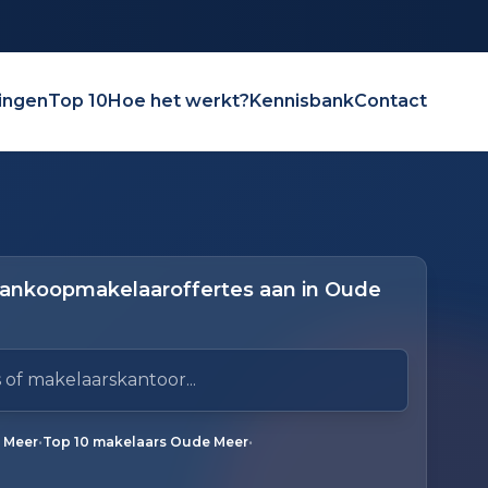
ingen
Top 10
Hoe het werkt?
Kennisbank
Contact
aankoopmakelaaroffertes aan in Oude
elaarskantoor
ruik pijl omlaag en pijl omhoog om door resultaten te 
gen.
•
•
 Meer
Top 10 makelaars Oude Meer