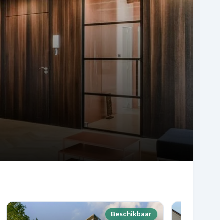
k ben overgestapt, wist
bij de eerste
erkopen. Dat zegt
kennis, inzet en
t mee, komt haar
t net dat stapje extra
 Ik kan haar van harte
ereen die zijn huis wil
is zij zonder twijfel de
an Haarlem en
rg bedankt voor alles!
Beschikbaar