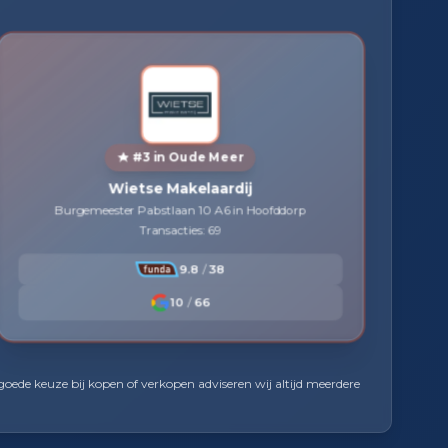
#3 in Oude Meer
Wietse Makelaardij
Burgemeester Pabstlaan 10 A6 in Hoofddorp
Transacties: 69
9.8
/
38
10
/
66
oede keuze bij kopen of verkopen adviseren wij altijd meerdere