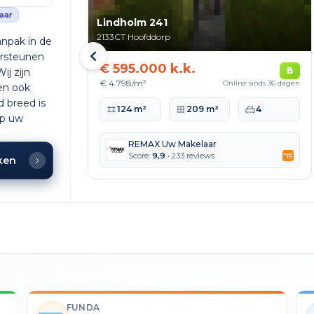
aar
Lindholm 241
2133CT
Hoofddorp
npak in de
ersteunen
€ 595.000 k.k.
B
ij zijn
€ 4.798/m²
Online sinds 36 dagen
en ook
 breed is
Woonoppervlakte
Perceeloppervlakte
Slaapkamers
124 m²
209 m²
4
op uw
REMAX Uw Makelaar
Score:
9,9
• 233 reviews
jken
FUNDA