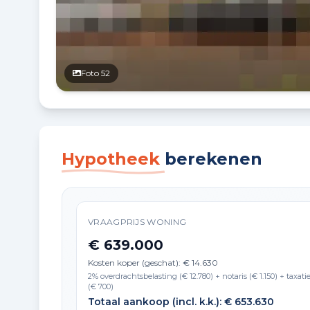
Foto 52
Hypotheek
berekenen
VRAAGPRIJS WONING
€ 639.000
Kosten koper (geschat): € 14.630
2% overdrachtsbelasting (€ 12.780) + notaris (€ 1.150) + taxati
(€ 700)
Totaal aankoop (incl. k.k.): € 653.630