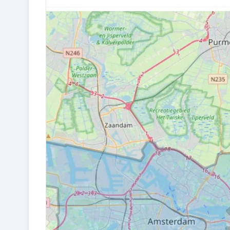
Bouw en energie
BOUWJAAR
1927
WARM WATER
Cv-ketel
Kadastraal en VvE
EIGENDOMSSITUATIE
Gemeentelijk eigendom belast met
erfpacht (einddatum erfpacht: 15-05-205