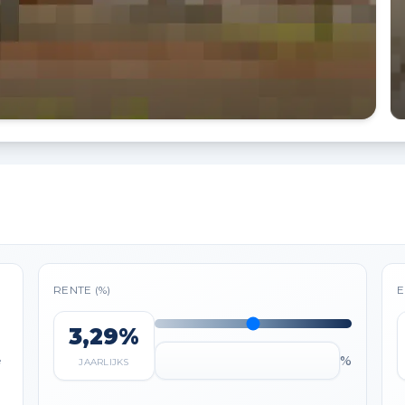
RENTE (%)
E
3,29%
%
e
JAARLIJKS