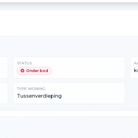
STATUS
A
k
Onder bod
TYPE WONING
Tussenverdieping