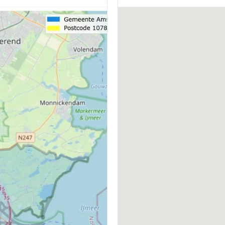
BOUWWIJZE
V
Bestaande bouw
C
CV KETEL
E
Eigendom
VVE INGESCHREVEN KVK
V
Ja
J
1)