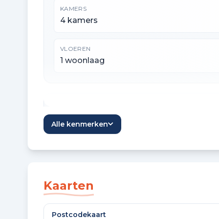
KAMERS
4 kamers
VLOEREN
1 woonlaag
Oppervlaktes en inhoud
Alle kenmerken
WOONOPPERVLAKTE
75 m²
GEBOUW GEBONDEN BUITENRUIMTE
Kaarten
9 m²
Postcodekaart