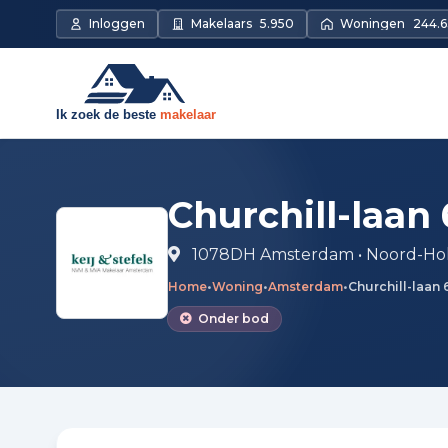
Direct naar de inhoud
Inloggen
Makelaars
5.950
Woningen
244.6
Churchill-laan 
1078DH Amsterdam • Noord-Ho
Home
•
Woning
•
Amsterdam
•
Churchill-laan 
Onder bod