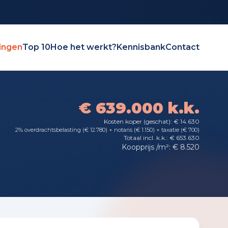
ingen
Top 10
Hoe het werkt?
Kennisbank
Contact
€ 639.000 k.k.
Kosten koper (geschat): € 14.630
2% overdrachtsbelasting (€ 12.780) + notaris (€ 1.150) + taxatie (€ 700)
Totaal incl. k.k.: € 653.630
Koopprijs /m²: € 8.520