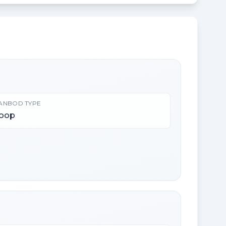
ANBOD TYPE
oop