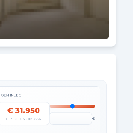
IGEN INLEG
€ 31.950
€
DIRECT BESCHIKBAAR