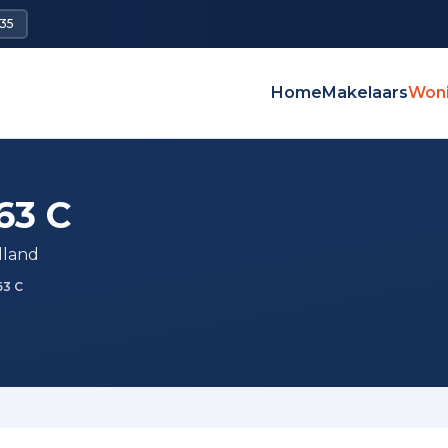
35
Home
Makelaars
Won
63 C
lland
63 C