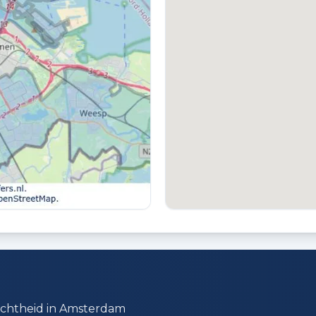
VVE ONDERHOUDSPLAN
V
Ja
J
PARKEREN
Betaald parkeren, openbaar parkeren en
parkeervergunningen
dichtheid in Amsterdam