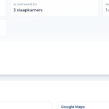
SLAAPKAMERS
B
3 slaapkamers
1
INHOUD
O
249 m³
1
EXTERNE BERGRUIMTE
16 m²
Google Maps