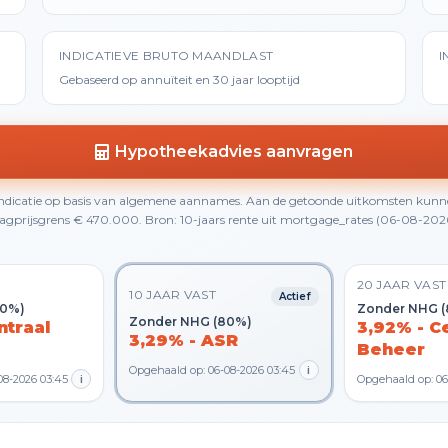
INDICATIEVE BRUTO MAANDLAST
I
Gebaseerd op annuïteit en 30 jaar looptijd
Hypotheekadvies aanvragen
 indicatie op basis van algemene aannames. Aan de getoonde uitkomsten kunn
gprijsgrens € 470.000. Bron: 10-jaars rente uit mortgage_rates (06-08-2026 0
20 JAAR VAST
10 JAAR VAST
Actief
80%)
Zonder NHG 
Zonder NHG (80%)
ntraal
3,92% - C
3,29% - ASR
Beheer
Opgehaald op: 06-08-2026 03:45
i
08-2026 03:45
i
Opgehaald op: 06