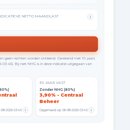
NDICATIEVE NETTO MAANDLAST
i
en geen rechten worden ontleend. Gerekend met 10-jaars
3:45). Bij niet-NHG is in deze indicatie uitgegaan van
30 JAAR VAST
(80%)
Zonder NHG (80%)
entraal
3,90% - Centraal
Beheer
-08-2026 03:45
i
Opgehaald op: 06-08-2026 03:45
i