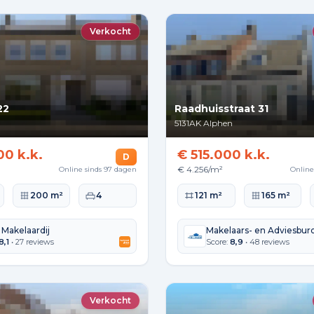
Verkocht
22
Raadhuisstraat 31
5131AK
Alphen
00 k.k.
€ 515.000 k.k.
D
€ 4.256/m²
Online sinds 97 dagen
Online
lakte
Perceeloppervlakte
Slaapkamers
Woonoppervlakte
Perceeloppervla
200 m²
4
121 m²
165 m²
 Makelaardij
Makelaars- en Adviesbur
8,1
• 27 reviews
Score:
8,9
• 48 reviews
Verkocht