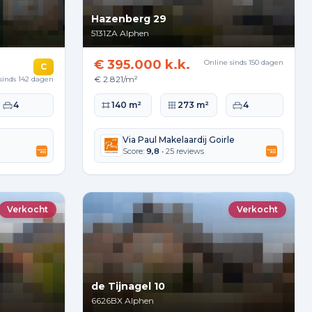
Hazenberg 29
5131ZA
Alphen
€ 395.000 k.k.
Online sinds 150 dagen
C
€ 2.821/m²
sinds 142 dagen
kte
Slaapkamers
Woonoppervlakte
Perceeloppervlakte
Slaapkamers
4
140 m²
273 m²
4
Via Paul Makelaardij Goirle
Score:
9,8
• 25 reviews
Verkocht
Verkocht
de Tijnagel 10
6626BX
Alphen