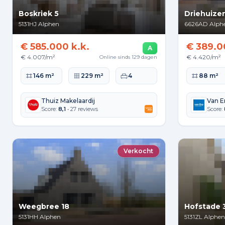
Boskriek 5
Driehuizen
5131HJ
Alphen
6626AD
Alph
€ 585.000 k.k.
€ 389.0
A
€ 4.007/m²
€ 4.420/m²
Online sinds 129 dagen
Woonoppervlakte
Perceeloppervlakte
Slaapkamers
Woonopperv
146 m²
229 m²
4
88 m²
Thuiz Makelaardij
Van E
Score:
8,1
• 27 reviews
Score:
Verkocht
Weegbree 18
Hofstade 
5131HH
Alphen
5131ZL
Alphen