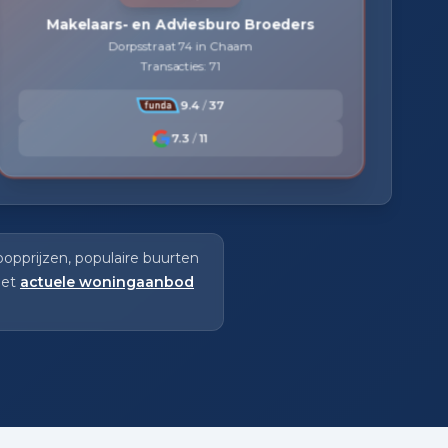
Makelaars- en Adviesburo Broeders
Dorpsstraat 74 in Chaam
Transacties: 71
9.4
/
37
7.3
/
11
opprijzen, populaire buurten
het
actuele woningaanbod