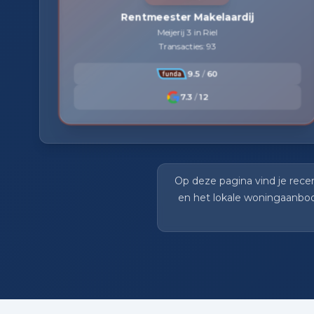
Rentmeester Makelaardij
Meijerij 3 in Riel
Transacties: 93
9.5
/
60
7.3
/
12
Op deze pagina vind je rece
en het lokale woningaanbod 