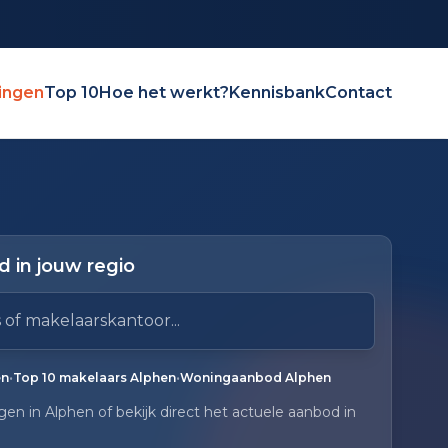
ingen
Top 10
Hoe het werkt?
Kennisbank
Contact
 in jouw regio
elaarskantoor
ruik pijl omlaag en pijl omhoog om door resultaten te 
gen.
•
•
en
Top 10 makelaars Alphen
Woningaanbod Alphen
en in Alphen of bekijk direct het actuele aanbod in