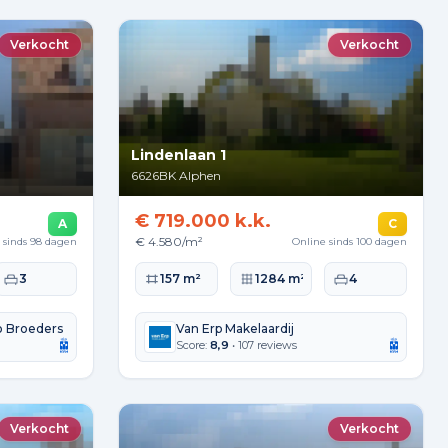
Verkocht
Verkocht
Lindenlaan 1
6626BK
Alphen
€ 719.000 k.k.
A
C
€ 4.580/m²
 sinds 98 dagen
Online sinds 100 dagen
kte
Slaapkamers
Woonoppervlakte
Perceeloppervlakte
Slaapkamers
3
157 m²
1284 m²
4
o Broeders
Van Erp Makelaardij
Score:
8,9
• 107 reviews
Verkocht
Verkocht