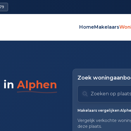
79
Home
Makelaars
Won
Zoek woningaanbod
 in
Alphen
Zoek op plaats of mak
Typ om te zoeken. Geb
Zoeksuggesties verbor
Makelaars vergelijken Alph
Vergelijk verkochte woning
deze plaats.