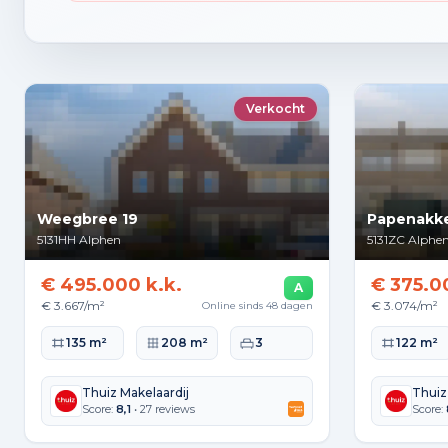
Verkocht
Weegbree 19
Papenakke
5131HH
Alphen
5131ZC
Alphe
€ 495.000 k.k.
€ 375.0
A
€ 3.667/m²
€ 3.074/m²
Online sinds 48 dagen
Woonoppervlakte
Perceeloppervlakte
Slaapkamers
Woonopperv
135 m²
208 m²
3
122 m²
Thuiz Makelaardij
Thuiz
Score:
8,1
• 27 reviews
Score: