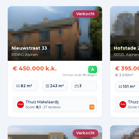
Verkocht
Nieuwstraat 33
Hofstade 
5131BG
Alphen
5131ZL
Alphen
€ 450.000 k.k.
€ 395.0
A
€ 3.911/m²
Online sinds 96 dagen
Woonoppervlakte
Perceeloppervlakte
Slaapkamers
82 m²
243 m²
3
Woonopperv
101 m²
Thuiz Makelaardij
Thuiz
Score:
8,1
• 27 reviews
Score:
Verkocht