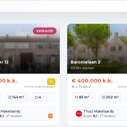
Verkocht
r 12
Baronielaan 2
n
5131BX
Alphen
00 k.k.
€ 400.000 k.k.
C
€ 4.706/m²
Online sinds 54 dagen
Online
lakte
Perceeloppervlakte
Slaapkamers
Woonoppervlakte
Perceeloppervla
144 m²
4
85 m²
202 m²
 Makelaardij
Thuiz Makelaardij
8,1
• 27 reviews
Score:
8,1
• 27 reviews