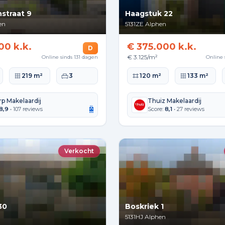
straat 9
Haagstuk 22
en
5131ZE
Alphen
00 k.k.
€ 375.000 k.k.
D
€ 3.125/m²
Online sinds 131 dagen
Online 
lakte
Perceeloppervlakte
Slaapkamers
Woonoppervlakte
Perceeloppervla
219 m²
3
120 m²
133 m²
rp Makelaardij
Thuiz Makelaardij
8,9
• 107 reviews
Score:
8,1
• 27 reviews
Verkocht
30
Boskriek 1
5131HJ
Alphen