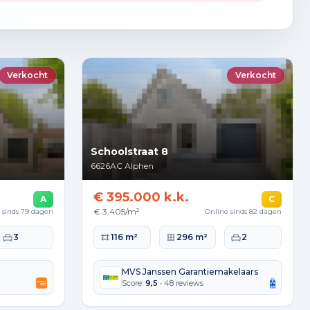
Verkocht
Verkocht
Schoolstraat 8
6626AC
Alphen
€ 395.000 k.k.
A
C
€ 3.405/m²
 sinds 79 dagen
Online sinds 82 dagen
kte
Slaapkamers
Woonoppervlakte
Perceeloppervlakte
Slaapkamers
3
116 m²
296 m²
2
MVS Janssen Garantiemakelaars
Score:
9,5
• 48 reviews