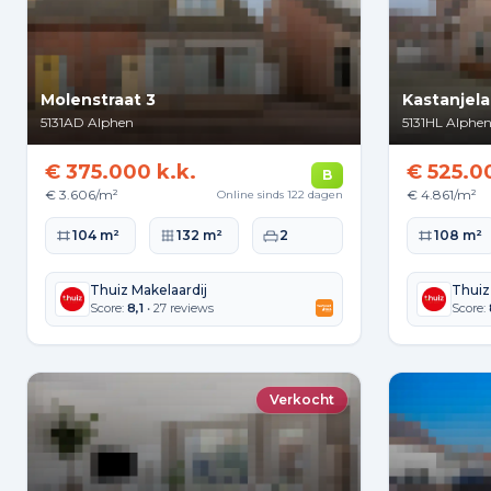
Molenstraat 3
Kastanjela
5131AD
Alphen
5131HL
Alphe
€ 375.000 k.k.
€ 525.0
B
€ 3.606/m²
€ 4.861/m²
Online sinds 122 dagen
Woonoppervlakte
Perceeloppervlakte
Slaapkamers
Woonopperv
104 m²
132 m²
2
108 m²
Thuiz Makelaardij
Thuiz
Score:
8,1
• 27 reviews
Score:
Verkocht