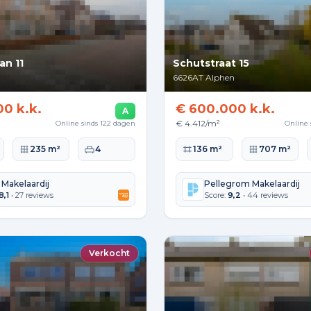
an 11
Schutstraat 15
n
6626AT
Alphen
00 k.k.
€ 600.000 k.k.
A
€ 4.412/m²
Online sinds 122 dagen
Online 
lakte
Perceeloppervlakte
Slaapkamers
Woonoppervlakte
Perceeloppervla
235 m²
4
136 m²
707 m²
 Makelaardij
Pellegrom Makelaardij
8,1
• 27 reviews
Score:
9,2
• 44 reviews
Verkocht