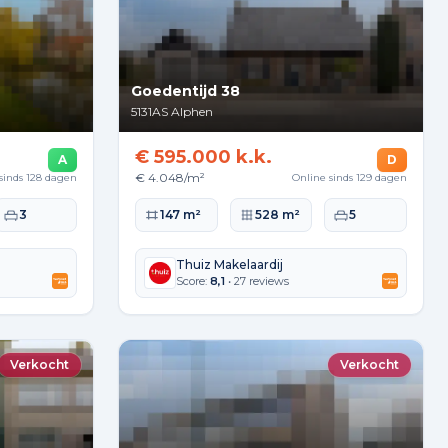
Goedentijd 38
5131AS
Alphen
€ 595.000 k.k.
A
D
€ 4.048/m²
sinds 128 dagen
Online sinds 129 dagen
kte
Slaapkamers
Woonoppervlakte
Perceeloppervlakte
Slaapkamers
3
147 m²
528 m²
5
Thuiz Makelaardij
Score:
8,1
• 27 reviews
Verkocht
Verkocht