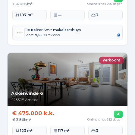
€ 4.065/m²
Online sinds 290 dagen
Woonoppervlakte
Perceeloppervlakte
Slaapkamers
107 m²
—
3
De Keizer Smit makelaarshuys
Score:
9,5
• 98 reviews
Verkocht
Akkerwinde 6
4233JE
Ameide
€ 475.000 k.k.
A
€ 3.861/m²
Online sinds 292 dagen
Woonoppervlakte
Perceeloppervlakte
Slaapkamers
123 m²
117 m²
3