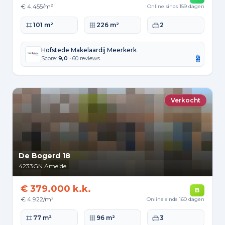
€ 4.455/m²
Online sinds 159 dagen
Woonoppervlakte
Perceeloppervlakte
Slaapkamers
101 m²
226 m²
2
Hofstede Makelaardij Meerkerk
Score:
9,0
• 60 reviews
Verkocht
De Bogerd 18
4233GN
Ameide
€ 379.000 k.k.
B
€ 4.922/m²
Online sinds 160 dagen
Woonoppervlakte
Perceeloppervlakte
Slaapkamers
77 m²
96 m²
3