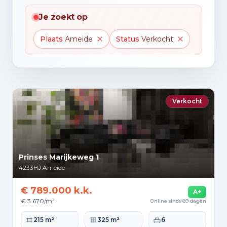
Je zoekt op
Plaats
Ameide
Status
Verkocht
Verkocht
Prinses Marijkeweg 1
4233HJ
Ameide
€ 789.000 k.k.
A+
€ 3.670/m²
Online sinds 89 dagen
Woonoppervlakte
Perceeloppervlakte
Slaapkamers
215 m²
325 m²
6