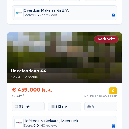
Overduin Makelaardij B.V.
Score:
8,6
• 37 reviews
Verkocht
Hazelaarlaan 44
4233HP
Ameide
€ 459.000 k.k.
C
€ 0/m²
Online sinds 350 dagen
Woonoppervlakte
Perceeloppervlakte
Slaapkamers
92 m²
312 m²
4
Hofstede Makelaardij Meerkerk
Score:
9,0
• 60 reviews