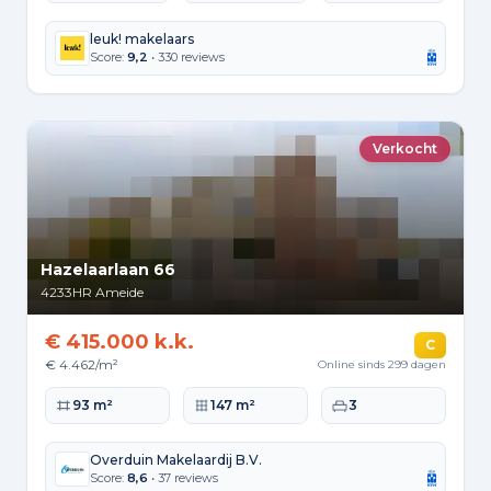
leuk! makelaars
Score:
9,2
• 330 reviews
Verkocht
Hazelaarlaan 66
4233HR
Ameide
€ 415.000 k.k.
C
€ 4.462/m²
Online sinds 299 dagen
Woonoppervlakte
Perceeloppervlakte
Slaapkamers
93 m²
147 m²
3
Overduin Makelaardij B.V.
Score:
8,6
• 37 reviews