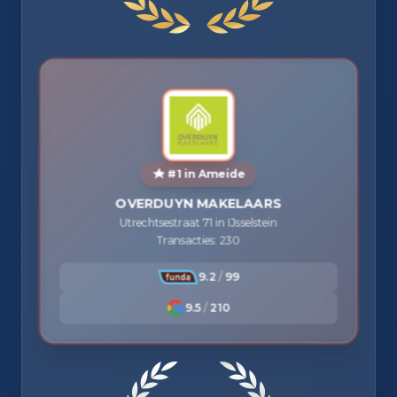
#1 in Ameide
OVERDUYN MAKELAARS
Utrechtsestraat 71 in IJsselstein
Transacties: 230
9.2
/
99
9.5
/
210