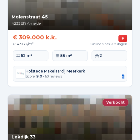
Molenstraat 45
4233ER
Ameide
€ 309.000 k.k.
F
€ 4.983/m²
Online sinds 207 dagen
Woonoppervlakte
Perceeloppervlakte
Slaapkamers
62 m²
86 m²
2
Hofstede Makelaardij Meerkerk
Score:
9,0
• 60 reviews
Verkocht
Lekdijk 33