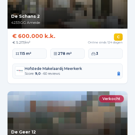
De Schans 2
4233GG
Ameide
€ 600.000 k.k.
C
€ 5.217/m²
Online sinds 124 dagen
Woonoppervlakte
Perceeloppervlakte
Slaapkamers
115 m²
278 m²
3
Hofstede Makelaardij Meerkerk
Score:
9,0
• 60 reviews
Verkocht
De Geer 12