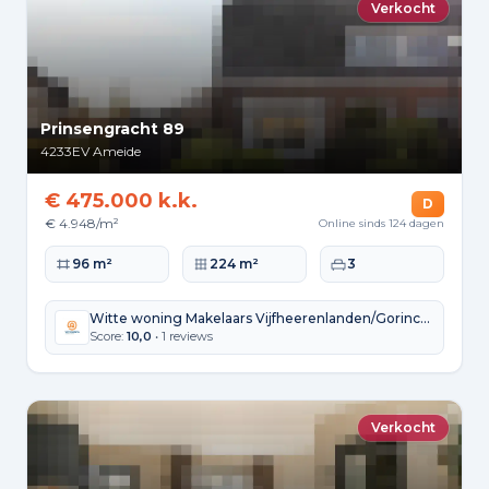
Verkocht
Prinsengracht 89
4233EV
Ameide
€ 475.000 k.k.
D
€ 4.948/m²
Online sinds 124 dagen
Woonoppervlakte
Perceeloppervlakte
Slaapkamers
96 m²
224 m²
3
Witte woning Makelaars Vijfheerenlanden/Gorinchem
Score:
10,0
• 1 reviews
Verkocht