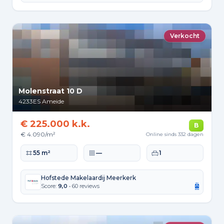
Verkocht
Molenstraat 10 D
4233ES
Ameide
€ 225.000 k.k.
B
€ 4.090/m²
Online sinds 332 dagen
Woonoppervlakte
Perceeloppervlakte
Slaapkamers
55 m²
—
1
Hofstede Makelaardij Meerkerk
Score:
9,0
• 60 reviews