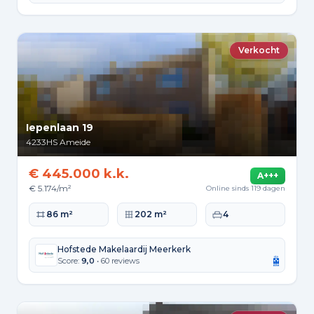
Verkocht
Iepenlaan 19
4233HS
Ameide
€ 445.000 k.k.
A+++
€ 5.174/m²
Online sinds 119 dagen
Woonoppervlakte
Perceeloppervlakte
Slaapkamers
86 m²
202 m²
4
Hofstede Makelaardij Meerkerk
Score:
9,0
• 60 reviews