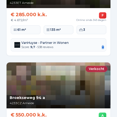
4233ET
Ameide
€ 285.000 k.k.
F
€ 4.672/m²
Online sinds 343 dagen
Woonoppervlakte
Perceeloppervlakte
Slaapkamers
61 m²
135 m²
3
VanHuyse - Partner in Wonen
Score:
9,7
• 538 reviews
Verkocht
Broekseweg 94 a
4233CZ
Ameide
€ 550.000 k.k.
A