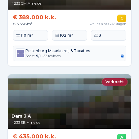
4233CM
Ameide
€ 389.000 k.k.
C
€ 3.536/m²
Online sinds 284 dagen
Woonoppervlakte
Perceeloppervlakte
Slaapkamers
110 m²
102 m²
3
Peltenburg Makelaardij & Taxaties
Score:
9,1
• 52 reviews
Verkocht
Dam 3 A
4233EB
Ameide
€ 435.000 k.k.
A