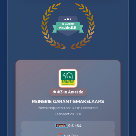
#3 in Ameide
REINERIE GARANTIEMAKELAARS
Benschopperstraat 37 in IJsselstein
Transacties: 170
9.6
/
64
9.8
/
72