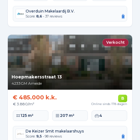
Overduin Makelaardij B.V.
Score:
8,6
• 37 reviews
Verkocht
Hoepmakersstraat 13
4233GM
Ameide
€ 485.000 k.k.
B
€ 3.880/m²
Online sinds 178 dagen
Woonoppervlakte
Perceeloppervlakte
Slaapkamers
125 m²
207 m²
4
De Keizer Smit makelaarshuys
Score:
9,5
• 98 reviews