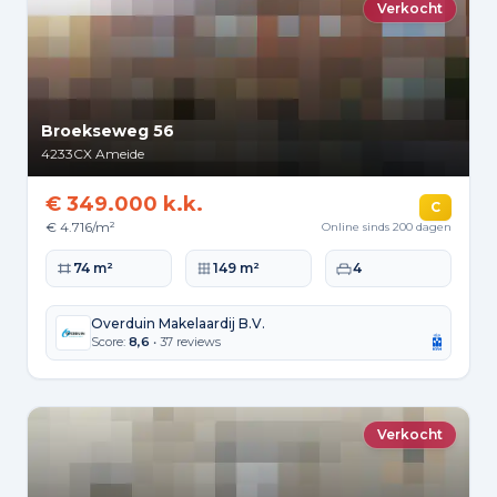
Verkocht
Broekseweg 56
4233CX
Ameide
€ 349.000 k.k.
C
€ 4.716/m²
Online sinds 200 dagen
Woonoppervlakte
Perceeloppervlakte
Slaapkamers
74 m²
149 m²
4
Overduin Makelaardij B.V.
Score:
8,6
• 37 reviews
Verkocht