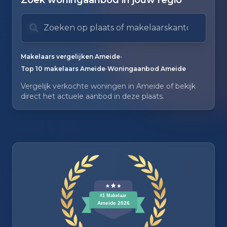
Zoek woningaanbod in jouw regio
Zoek op plaats of makelaarskantoor
Typ om te zoeken. Gebruik pijl omlaag en pijl om
Zoeksuggesties verborgen.
•
Makelaars vergelijken Ameide
•
Top 10 makelaars Ameide
Woningaanbod Ameide
Vergelijk verkochte woningen in Ameide of bekijk
direct het actuele aanbod in deze plaats.