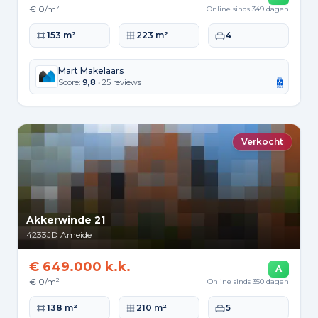
€ 0/m²
Online sinds 349 dagen
Woonoppervlakte
Perceeloppervlakte
Slaapkamers
153 m²
223 m²
4
Mart Makelaars
Score:
9,8
• 25 reviews
Verkocht
Akkerwinde 21
4233JD
Ameide
€ 649.000 k.k.
A
€ 0/m²
Online sinds 350 dagen
Woonoppervlakte
Perceeloppervlakte
Slaapkamers
138 m²
210 m²
5