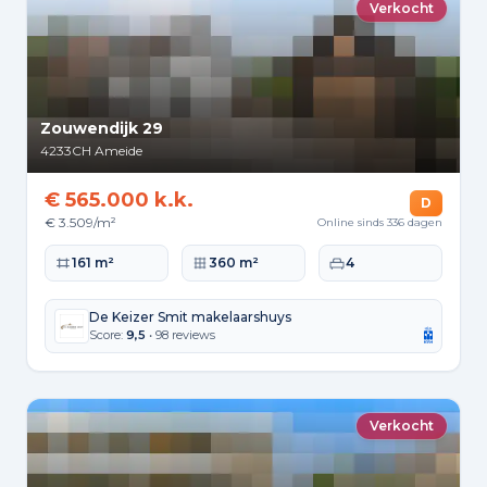
Verkocht
Zouwendijk 29
4233CH
Ameide
€ 565.000 k.k.
D
€ 3.509/m²
Online sinds 336 dagen
Woonoppervlakte
Perceeloppervlakte
Slaapkamers
161 m²
360 m²
4
De Keizer Smit makelaarshuys
Score:
9,5
• 98 reviews
Verkocht