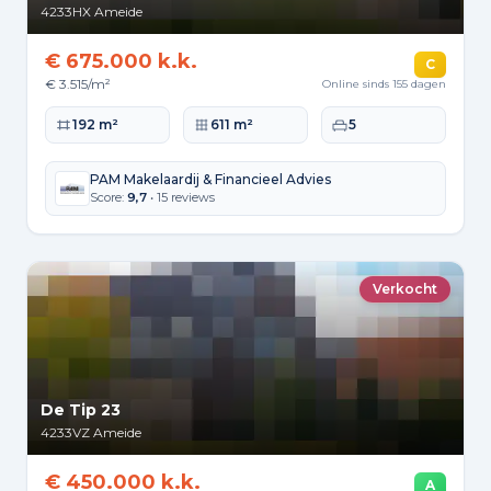
4233HX
Ameide
€ 675.000 k.k.
C
€ 3.515/m²
Online sinds 155 dagen
Woonoppervlakte
Perceeloppervlakte
Slaapkamers
192 m²
611 m²
5
PAM Makelaardij & Financieel Advies
Score:
9,7
• 15 reviews
Verkocht
De Tip 23
4233VZ
Ameide
€ 450.000 k.k.
A