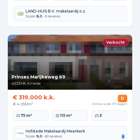
LAND-HUIS B.V. makelaardij o.z.
Score:
8,0
• 9 reviews
Verkocht
Prinses Marijkeweg 69
4233HK
Ameide
€ 319.000 k.k.
D
€ 4.253/m²
Online sinds 117 dagen
Woonoppervlakte
Perceeloppervlakte
Slaapkamers
75 m²
115 m²
3
Hofstede Makelaardij Meerkerk
Score:
9,0
• 60 reviews