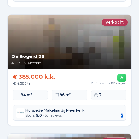
Verkocht
De Bogerd 26
4233GN
Ameide
€ 385.000 k.k.
A
€ 4.583/m²
Online sinds 185 dagen
Woonoppervlakte
Perceeloppervlakte
Slaapkamers
84 m²
96 m²
3
Hofstede Makelaardij Meerkerk
Score:
9,0
• 60 reviews