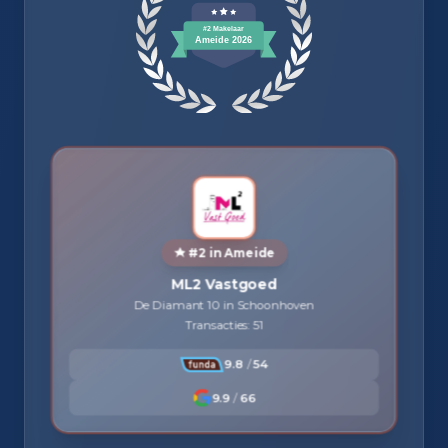
#2 in Ameide
ML2 Vastgoed
De Diamant 10 in Schoonhoven
Transacties: 51
9.8
/
54
9.9
/
66