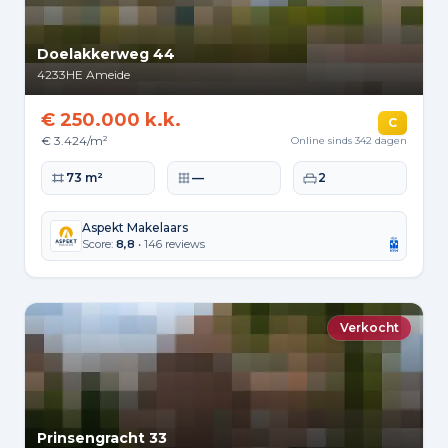
Doelakkerweg 44
4233HE
Ameide
€ 250.000 k.k.
C
€ 3.424/m²
Online sinds 342 dagen
Woonoppervlakte
Perceeloppervlakte
Slaapkamers
73 m²
—
2
Aspekt Makelaars
Score:
8,8
• 146 reviews
Verkocht
Prinsengracht 33