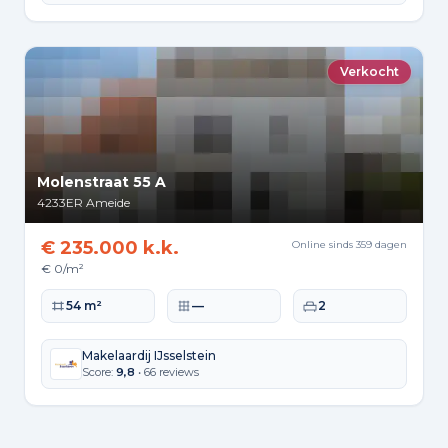
Verkocht
Molenstraat 55 A
4233ER
Ameide
€ 235.000 k.k.
Online sinds 359 dagen
€ 0/m²
Woonoppervlakte
Perceeloppervlakte
Slaapkamers
54 m²
—
2
Makelaardij IJsselstein
Score:
9,8
• 66 reviews