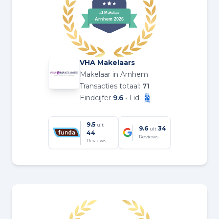
VHA Makelaars
Makelaar in Arnhem
Transacties totaal:
71
Eindcijfer
9.6
• Lid:
9.5
uit
9.6
34
uit
44
Reviews
Reviews