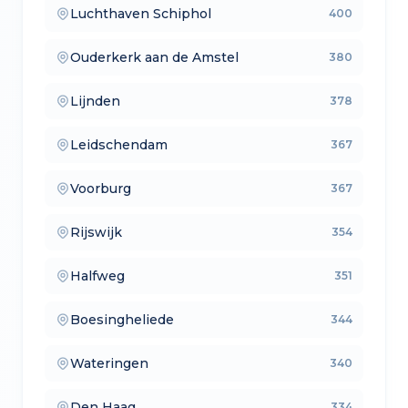
Luchthaven Schiphol
400
— aankoopmakelaars
Ouderkerk aan de Amstel
380
— lokale makelaars
Lijnden
378
— makelaars vergelijken
Leidschendam
367
— verkoopmakelaars
Voorburg
367
— aankoopmakelaars
Rijswijk
354
— lokale makelaars
Halfweg
351
— makelaars vergelijken
Boesingheliede
344
— verkoopmakelaars
Wateringen
340
— aankoopmakelaars
Den Haag
334