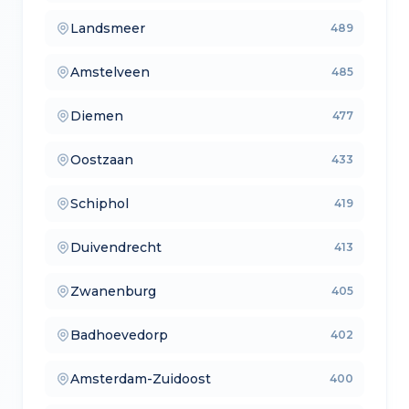
Landsmeer
489
— verkoopmakelaars
Amstelveen
485
— aankoopmakelaars
Diemen
477
— lokale makelaars
Oostzaan
433
— makelaars vergelijken
Schiphol
419
— verkoopmakelaars
Duivendrecht
413
— aankoopmakelaars
Zwanenburg
405
— lokale makelaars
Badhoevedorp
402
— makelaars vergelijken
Amsterdam-Zuidoost
400
— verkoopmakelaars