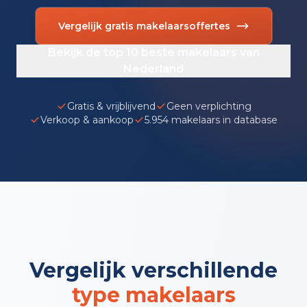
Vergelijk gratis makelaarsoffertes
Bekijk de top 10 beste makelaars van
Nederland
Gratis & vrijblijvend
Geen verplichting
Verkoop & aankoop
5.954 makelaars in database
Vergelijk verschillende
type makelaars