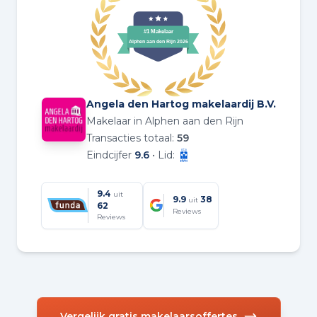
Angela den Hartog makelaardij B.V.
Makelaar in Alphen aan den Rijn
Transacties totaal:
59
Eindcijfer
9.6
• Lid:
9.4
uit
9.9
38
uit
62
Reviews
Reviews
Vergelijk gratis makelaarsoffertes