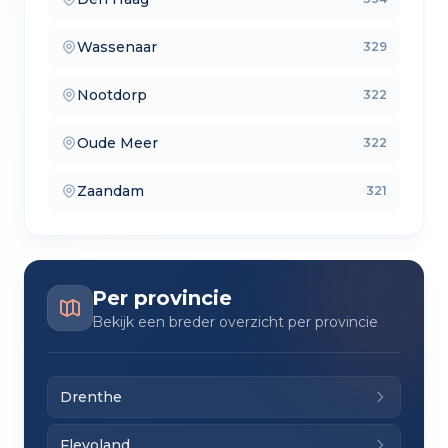
— lokale makelaars
Wassenaar
329
— makelaars vergelijken
Nootdorp
322
— verkoopmakelaars
Oude Meer
322
— aankoopmakelaars
Zaandam
321
— lokale makelaars
Per provincie
Bekijk een breder overzicht per provincie
Drenthe
Flevoland