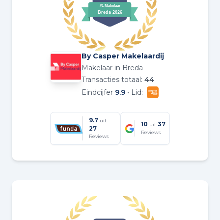
By Casper Makelaardij
Makelaar in Breda
Transacties totaal:
44
Eindcijfer
9.9
• Lid:
9.7
uit
10
37
uit
27
Reviews
Reviews