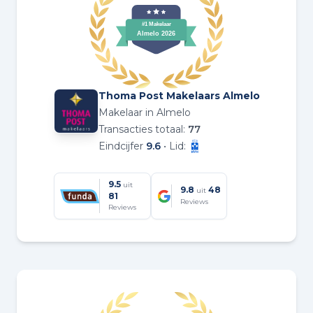
Thoma Post Makelaars Almelo
Makelaar in Almelo
Transacties totaal:
77
Eindcijfer
9.6
• Lid:
9.5
uit
9.8
48
uit
81
Reviews
Reviews