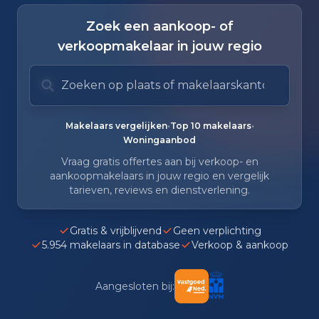
Zoek een aankoop- of
verkoopmakelaar in jouw regio
Zoek op plaats of makelaarskantoor
Typ om te zoeken. Gebruik pijl omlaag en pijl om
Zoeksuggesties verborgen.
•
•
Makelaars vergelijken
Top 10 makelaars
Woningaanbod
Vraag gratis offertes aan bij verkoop- en
aankoopmakelaars in jouw regio en vergelijk
tarieven, reviews en dienstverlening.
Gratis & vrijblijvend
Geen verplichting
5.954 makelaars in database
Verkoop & aankoop
Aangesloten bij: