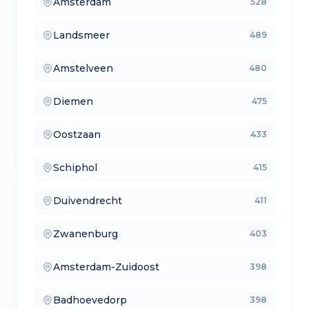
Amsterdam
528
— makelaars vergelijken
Landsmeer
489
— verkoopmakelaars
Amstelveen
480
— aankoopmakelaars
Diemen
475
— lokale makelaars
Oostzaan
433
— makelaars vergelijken
Schiphol
415
— verkoopmakelaars
Duivendrecht
411
— aankoopmakelaars
Zwanenburg
403
— lokale makelaars
Amsterdam-Zuidoost
398
— makelaars vergelijken
Badhoevedorp
398
— verkoopmakelaars