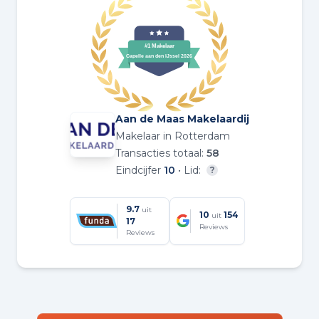
Aan de Maas Makelaardij
Makelaar in Rotterdam
Transacties totaal:
58
Eindcijfer
10
• Lid:
?
9.7
uit
10
154
uit
17
Reviews
Reviews