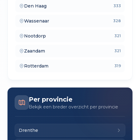
Den Haag
333
— lokale makelaars
Wassenaar
328
— makelaars vergelijken
Nootdorp
321
— verkoopmakelaars
Zaandam
321
— aankoopmakelaars
Rotterdam
319
— lokale makelaars
Per provincie
Bekijk een breder overzicht per provincie
Drenthe