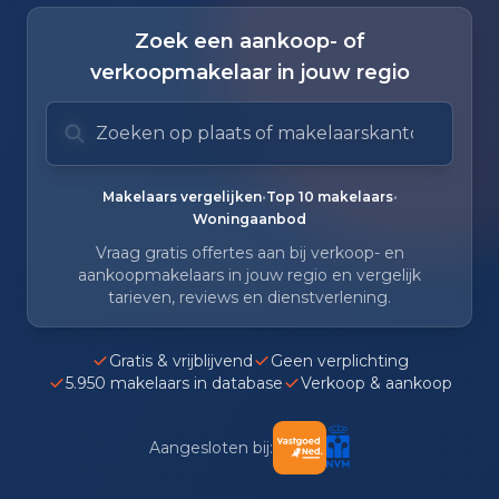
Zoek een aankoop- of
verkoopmakelaar in jouw regio
Zoek op plaats of makelaarskantoor
Typ om te zoeken. Gebruik pijl omlaag en pijl om
Zoeksuggesties verborgen.
•
•
Makelaars vergelijken
Top 10 makelaars
Woningaanbod
Vraag gratis offertes aan bij verkoop- en
aankoopmakelaars in jouw regio en vergelijk
tarieven, reviews en dienstverlening.
Gratis & vrijblijvend
Geen verplichting
5.950 makelaars in database
Verkoop & aankoop
Aangesloten bij: