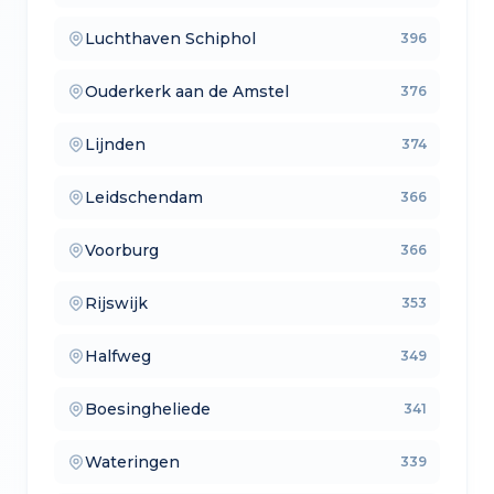
Luchthaven Schiphol
396
— aankoopmakelaars
Ouderkerk aan de Amstel
376
— lokale makelaars
Lijnden
374
— makelaars vergelijken
Leidschendam
366
— verkoopmakelaars
Voorburg
366
— aankoopmakelaars
Rijswijk
353
— lokale makelaars
Halfweg
349
— makelaars vergelijken
Boesingheliede
341
— verkoopmakelaars
Wateringen
339
— aankoopmakelaars