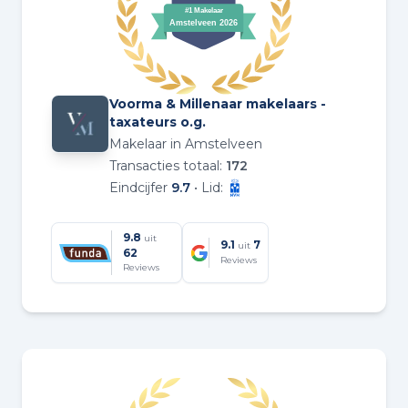
Voorma & Millenaar makelaars -
taxateurs o.g.
Makelaar in Amstelveen
Transacties totaal:
172
Eindcijfer
9.7
• Lid:
9.8
uit
9.1
7
uit
62
Reviews
Reviews