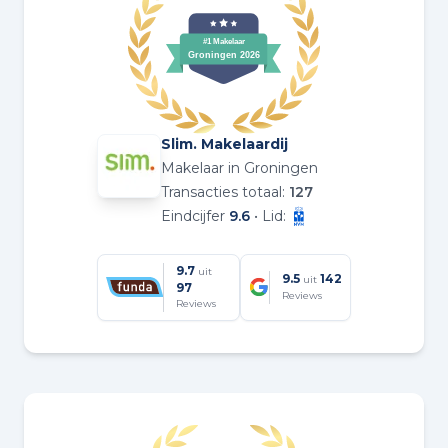
Slim. Makelaardij
Makelaar in Groningen
Transacties totaal:
127
Eindcijfer
9.6
• Lid:
9.7
uit
9.5
142
uit
97
Reviews
Reviews