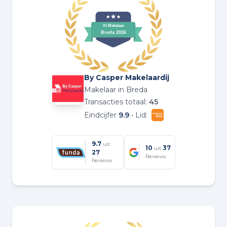
By Casper Makelaardij
Makelaar in Breda
Transacties totaal:
45
Eindcijfer
9.9
• Lid:
9.7
uit
10
37
uit
27
Reviews
Reviews