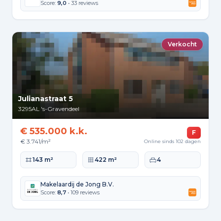
Score:
9,0
• 33 reviews
Verkocht
Julianastraat 5
3295AL
's-Gravendeel
€ 535.000 k.k.
F
€ 3.741/m²
Online sinds 102 dagen
Woonoppervlakte
Perceeloppervlakte
Slaapkamers
143 m²
422 m²
4
Makelaardij de Jong B.V.
Score:
8,7
• 109 reviews