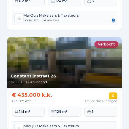
Woonoppervlakte
Perceeloppervlakte
Slaapkamers
82 m²
124 m²
3
MarQuis Makelaars & Taxateurs
Score:
9,5
• 154 reviews
Verkocht
Constantijnstraat 26
3295CC
's-Gravendeel
€ 435.000 k.k.
C
€ 3.085/m²
Online sinds 62 dagen
Woonoppervlakte
Perceeloppervlakte
Slaapkamers
141 m²
129 m²
5
MarQuis Makelaars & Taxateurs