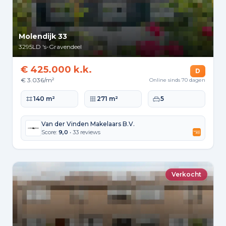
Molendijk 33
3295LD
's-Gravendeel
€ 425.000 k.k.
D
€ 3.036/m²
Online sinds 70 dagen
Woonoppervlakte
Perceeloppervlakte
Slaapkamers
140 m²
271 m²
5
Van der Vinden Makelaars B.V.
Score:
9,0
• 33 reviews
Verkocht