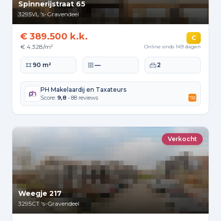
Spinnerijstraat 65
3295VL
's-Gravendeel
€ 389.500 k.k.
C
€ 4.328/m²
Online sinds 149 dagen
Woonoppervlakte
Perceeloppervlakte
Slaapkamers
90 m²
—
2
PH Makelaardij en Taxateurs
Score:
9,8
• 88 reviews
Verkocht
Weegje 217
3295CT
's-Gravendeel