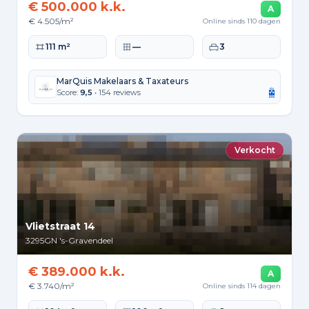
€ 500.000 k.k.
A
€ 4.505/m²
Online sinds 110 dagen
Woonoppervlakte
Perceeloppervlakte
Slaapkamers
111 m²
—
3
MarQuis Makelaars & Taxateurs
Score:
9,5
• 154 reviews
Verkocht
Vlietstraat 14
3295GN
's-Gravendeel
€ 389.000 k.k.
A
€ 3.740/m²
Online sinds 114 dagen