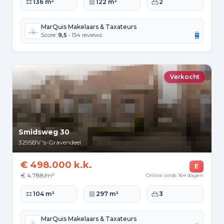
Woonoppervlakte
Perceeloppervlakte
Slaapkamers
136 m²
122 m²
2
MarQuis Makelaars & Taxateurs
Score:
9,5
• 154 reviews
Verkocht
Smidsweg 30
3295BV
's-Gravendeel
€ 498.000 k.k.
E
€ 4.788/m²
Online sinds 164 dagen
Woonoppervlakte
Perceeloppervlakte
Slaapkamers
104 m²
297 m²
3
MarQuis Makelaars & Taxateurs