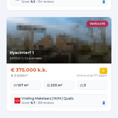
Score:
9,5
• 154 reviews
Verkocht
Hyacinterf 1
3295SJ
's-Gravendeel
€ 375.000 k.k.
C
€ 3.505/m²
Online sinds 177 dagen
Woonoppervlakte
Perceeloppervlakte
Slaapkamers
107 m²
233 m²
3
Vrieling Makelaars | NVM | Qualis
Score:
9,7
• 309 reviews