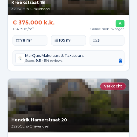
Kreekstraat 18
3295GH
's-Gravendeel
€ 375.000 k.k.
A
€ 4.808/m²
Online sinds 76 dagen
Woonoppervlakte
Perceeloppervlakte
Slaapkamers
78 m²
105 m²
3
MarQuis Makelaars & Taxateurs
Score:
9,5
• 154 reviews
Verkocht
Hendrik Hamerstraat 20
3295CL
's-Gravendeel