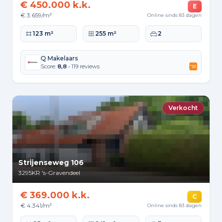
€ 450.000 k.k.
E
€ 3.659/m²
Online sinds 83 dagen
Woonoppervlakte
Perceeloppervlakte
Slaapkamers
123 m²
255 m²
2
Q Makelaars
Score:
8,8
• 119 reviews
Verkocht
Strijenseweg 106
3295KR
's-Gravendeel
€ 369.000 k.k.
C
€ 4.341/m²
Online sinds 83 dagen