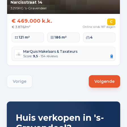
Narcisstraat 14
3295RG
's-Gravendeel
€ 469.000 k.k.
C
€ 3.876/m²
Online sinds 187 dagen
Woonoppervlakte
Perceeloppervlakte
Slaapkamers
121 m²
186 m²
4
MarQuis Makelaars & Taxateurs
Score:
9,5
• 154 reviews
Vorige
Volgende
Huis verkopen in 's-