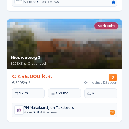
Score:
9,5
• 154 reviews
Verkocht
Nieuweweg 2
3295XS
's-Gravendeel
€ 495.000 k.k.
D
€ 5.103/m²
Online sinds 123 dagen
Woonoppervlakte
Perceeloppervlakte
Slaapkamers
97 m²
367 m²
3
PH Makelaardij en Taxateurs
Score:
9,8
• 88 reviews