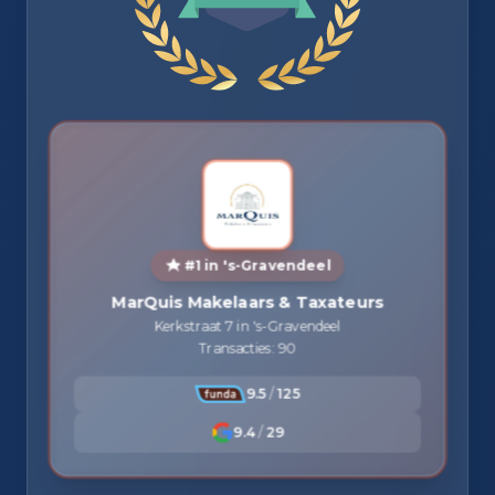
#1 in 's-Gravendeel
MarQuis Makelaars & Taxateurs
Kerkstraat 7 in 's-Gravendeel
Transacties: 90
9.5
/
125
9.4
/
29