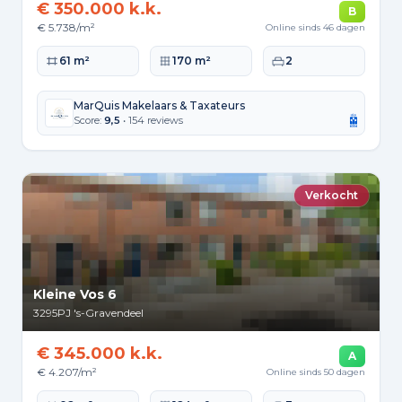
€ 350.000 k.k.
B
€ 5.738/m²
Online sinds 46 dagen
Woonoppervlakte
Perceeloppervlakte
Slaapkamers
61 m²
170 m²
2
MarQuis Makelaars & Taxateurs
Score:
9,5
• 154 reviews
Verkocht
Kleine Vos 6
3295PJ
's-Gravendeel
€ 345.000 k.k.
A
€ 4.207/m²
Online sinds 50 dagen