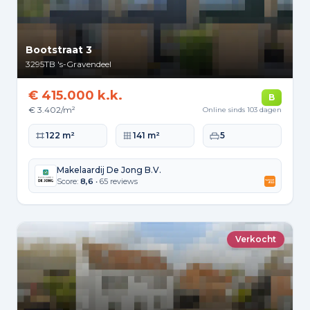
Bootstraat 3
3295TB
's-Gravendeel
€ 415.000 k.k.
B
€ 3.402/m²
Online sinds 103 dagen
Woonoppervlakte
Perceeloppervlakte
Slaapkamers
122 m²
141 m²
5
Makelaardij De Jong B.V.
Score:
8,6
• 65 reviews
Verkocht