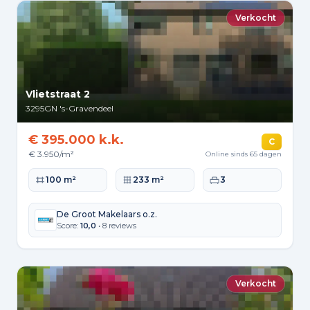
Verkocht
Vlietstraat 2
3295GN
's-Gravendeel
€ 395.000 k.k.
C
€ 3.950/m²
Online sinds 65 dagen
Woonoppervlakte
Perceeloppervlakte
Slaapkamers
100 m²
233 m²
3
De Groot Makelaars o.z.
Score:
10,0
• 8 reviews
Verkocht