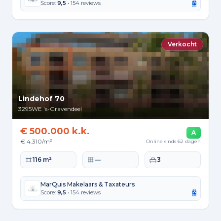
Score:
9,5
• 154 reviews
Verkocht
Lindehof 70
3295WE
's-Gravendeel
€ 500.000 k.k.
A
€ 4.310/m²
Online sinds 62 dagen
Woonoppervlakte
Perceeloppervlakte
Slaapkamers
116 m²
—
3
MarQuis Makelaars & Taxateurs
Score:
9,5
• 154 reviews