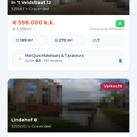
In 't Veldstraat 12
3295AJ
's-Gravendeel
€ 598.000 k.k.
A
€ 3.538/m²
Online sinds 109 dagen
Woonoppervlakte
Perceeloppervlakte
Slaapkamers
169 m²
270 m²
7
MarQuis Makelaars & Taxateurs
Score:
9,5
• 154 reviews
Verkocht
Lindehof 8
3295WD
's-Gravendeel