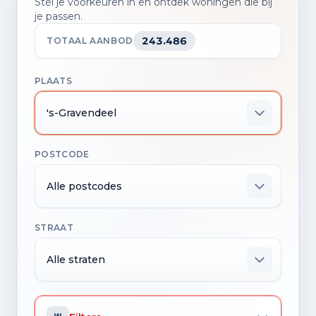
Stel je voorkeuren in en ontdek woningen die bij
je passen.
243.486
TOTAAL AANBOD
PLAATS
's-Gravendeel
POSTCODE
Alle postcodes
STRAAT
Alle straten