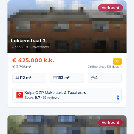
Verkocht
Lokkenstraat 3
3295VG
's-Gravendeel
€ 425.000 k.k.
C
€ 3.795/m²
Online sinds 103 dagen
Woonoppervlakte
Perceeloppervlakte
Slaapkamers
112 m²
153 m²
4
Kolpa OZP Makelaars & Taxateurs
Score:
8,7
• 69 reviews
Verkocht