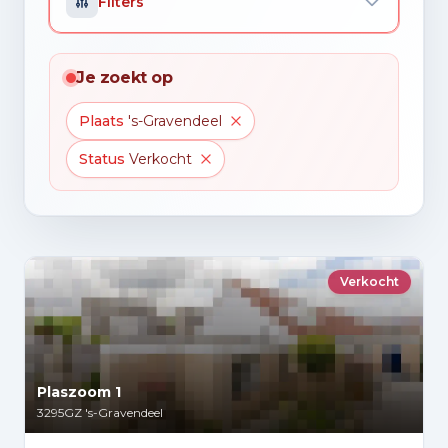
Filters
Je zoekt op
Plaats
's-Gravendeel
Status
Verkocht
Verkocht
Plaszoom 1
3295GZ
's-Gravendeel