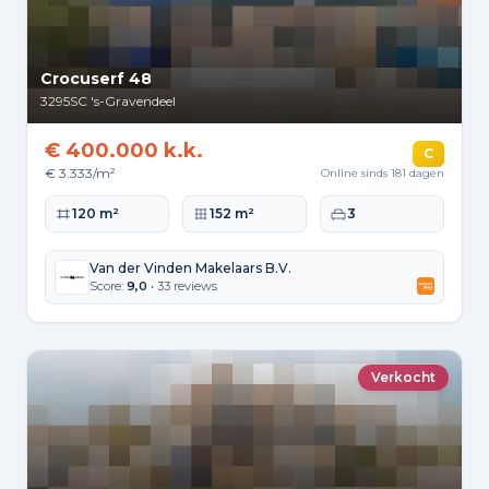
Crocuserf 48
3295SC
's-Gravendeel
€ 400.000 k.k.
C
€ 3.333/m²
Online sinds 181 dagen
Woonoppervlakte
Perceeloppervlakte
Slaapkamers
120 m²
152 m²
3
Van der Vinden Makelaars B.V.
Score:
9,0
• 33 reviews
Verkocht