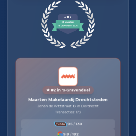
#2 in 's-Gravendeel
Maarten Makelaardij Drechtsteden
Johan de Wittstraat 18 in Dordrecht
Transacties: 173
9.5
/
130
9.8
/
182