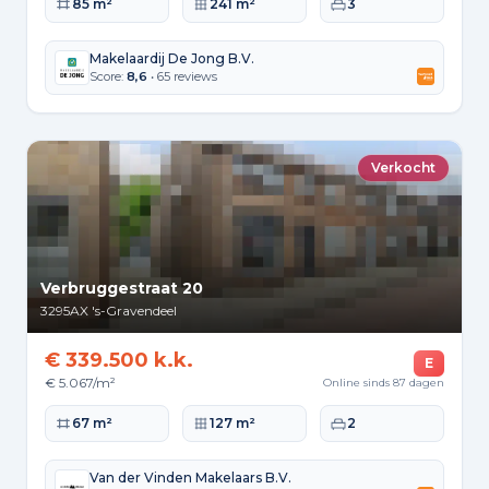
Woonoppervlakte
Perceeloppervlakte
Slaapkamers
85 m²
241 m²
3
Makelaardij De Jong B.V.
Score:
8,6
• 65 reviews
Verkocht
Verbruggestraat 20
3295AX
's-Gravendeel
€ 339.500 k.k.
E
€ 5.067/m²
Online sinds 87 dagen
Woonoppervlakte
Perceeloppervlakte
Slaapkamers
67 m²
127 m²
2
Van der Vinden Makelaars B.V.