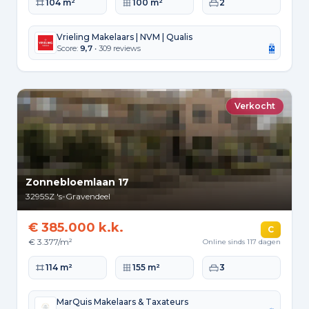
Woonoppervlakte
Perceeloppervlakte
Slaapkamers
104 m²
100 m²
2
Vrieling Makelaars | NVM | Qualis
Score:
9,7
• 309 reviews
Verkocht
Zonnebloemlaan 17
3295SZ
's-Gravendeel
€ 385.000 k.k.
C
€ 3.377/m²
Online sinds 117 dagen
Woonoppervlakte
Perceeloppervlakte
Slaapkamers
114 m²
155 m²
3
MarQuis Makelaars & Taxateurs