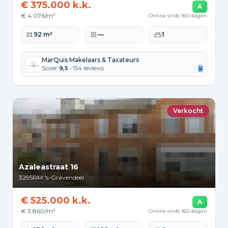
€ 375.000 k.k.
A
€ 4.076/m²
Online sinds 160 dagen
Woonoppervlakte
Perceeloppervlakte
Slaapkamers
92 m²
—
1
MarQuis Makelaars & Taxateurs
Score:
9,5
• 154 reviews
Verkocht
Azaleastraat 16
3295RM
's-Gravendeel
€ 525.000 k.k.
A
€ 3.860/m²
Online sinds 160 dagen