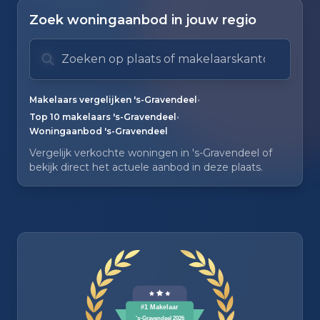
Zoek woningaanbod in jouw regio
Zoek op plaats of makelaarskantoor
Typ om te zoeken. Gebruik pijl omlaag en pijl om
Zoeksuggesties verborgen.
•
Makelaars vergelijken 's-Gravendeel
•
Top 10 makelaars 's-Gravendeel
Woningaanbod 's-Gravendeel
Vergelijk verkochte woningen in 's-Gravendeel of
bekijk direct het actuele aanbod in deze plaats.