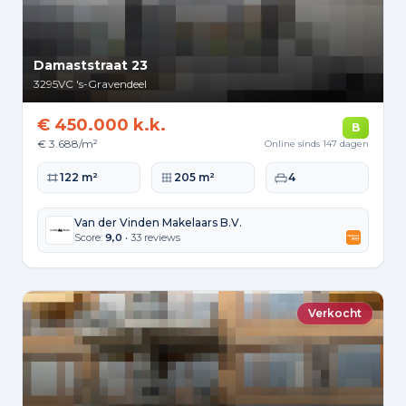
Damaststraat 23
3295VC
's-Gravendeel
€ 450.000 k.k.
B
€ 3.688/m²
Online sinds 147 dagen
Woonoppervlakte
Perceeloppervlakte
Slaapkamers
122 m²
205 m²
4
Van der Vinden Makelaars B.V.
Score:
9,0
• 33 reviews
Verkocht