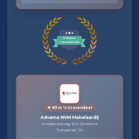
#3 in 's-Gravendeel
Advema NVM Makelaardij
Amstelwijckweg 15 in Dordrecht
Transacties: 125