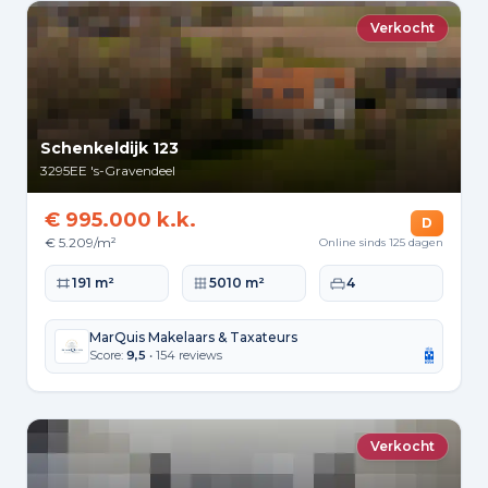
Verkocht
Schenkeldijk 123
3295EE
's-Gravendeel
€ 995.000 k.k.
D
€ 5.209/m²
Online sinds 125 dagen
Woonoppervlakte
Perceeloppervlakte
Slaapkamers
191 m²
5010 m²
4
MarQuis Makelaars & Taxateurs
Score:
9,5
• 154 reviews
Verkocht