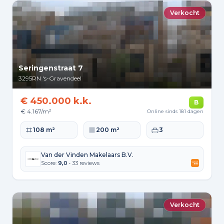
Verkocht
Seringenstraat 7
3295RN
's-Gravendeel
€ 450.000 k.k.
B
€ 4.167/m²
Online sinds 181 dagen
Woonoppervlakte
Perceeloppervlakte
Slaapkamers
108 m²
200 m²
3
Van der Vinden Makelaars B.V.
Score:
9,0
• 33 reviews
Verkocht