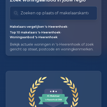
Zoek woningaanbod in jouw regio
Zoek op plaats of makelaarskantoor
Typ om te zoeken. Gebruik pijl omlaag en pijl om
Zoeksuggesties verborgen.
•
Makelaars vergelijken 's-Heerenhoek
•
Top 10 makelaars 's-Heerenhoek
Woningaanbod 's-Heerenhoek
Bekijk actuele woningen in 's-Heerenhoek of zoek
gericht op straat, postcode en woningkenmerken.