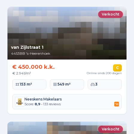
Verkocht
van Zijlstraat 1
4453BB
's-Heerenhoek
€ 450.000 k.k.
C
€ 2.941/m²
Online sinds 200 dagen
Woonoppervlakte
Perceeloppervlakte
Slaapkamers
153 m²
549 m²
3
Neeskens Makelaars
Score:
8,9
• 133 reviews
Verkocht