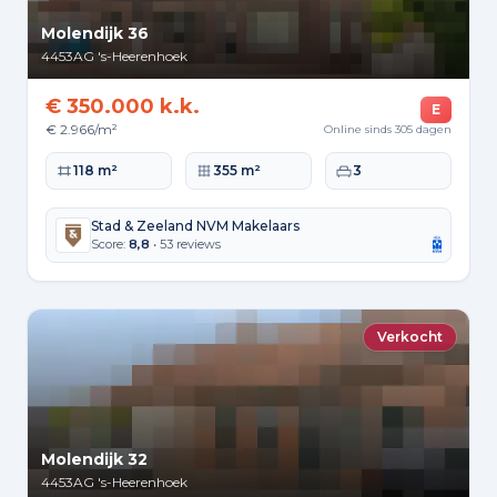
Molendijk 36
4453AG
's-Heerenhoek
€ 350.000 k.k.
E
€ 2.966/m²
Online sinds 305 dagen
Woonoppervlakte
Perceeloppervlakte
Slaapkamers
118 m²
355 m²
3
Stad & Zeeland NVM Makelaars
Score:
8,8
• 53 reviews
Verkocht
Molendijk 32
4453AG
's-Heerenhoek