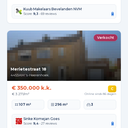
Kuub Makelaars Bevelanden NVM
Score:
9,3
• 69 reviews
Verkocht
Merietestraat 18
4453AM
's-Heerenhoek
€ 350.000 k.k.
C
€ 3.271/m²
Online sinds 86 dagen
Woonoppervlakte
Perceeloppervlakte
Slaapkamers
107 m²
296 m²
3
Sinke Komejan Goes
Score:
9,4
• 27 reviews