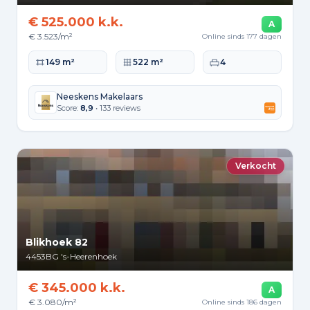
€ 525.000 k.k.
A
€ 3.523/m²
Online sinds 177 dagen
Woonoppervlakte
Perceeloppervlakte
Slaapkamers
149 m²
522 m²
4
Neeskens Makelaars
Score:
8,9
• 133 reviews
Verkocht
Blikhoek 82
4453BG
's-Heerenhoek
€ 345.000 k.k.
A
€ 3.080/m²
Online sinds 186 dagen