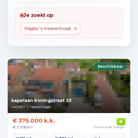
Je zoekt op
Plaats
's-Heerenhoek
Beschikbaar
kapelaan Koningstraat 33
4453BJ
's-Heerenhoek
€ 375.000 k.k.
B
€ 3.378/m²
Online sinds 3 dagen