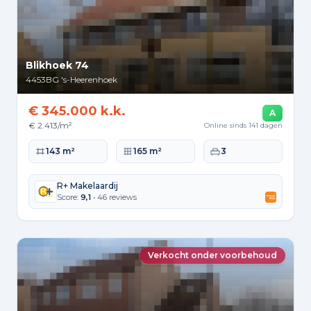
Blikhoek 74
4453BG
's-Heerenhoek
€ 345.000 k.k.
A
€ 2.413/m²
Online sinds 141 dagen
Woonoppervlakte
Perceeloppervlakte
Slaapkamers
143 m²
165 m²
3
R+ Makelaardij
Score:
9,1
• 46 reviews
Verkocht onder voorbehoud