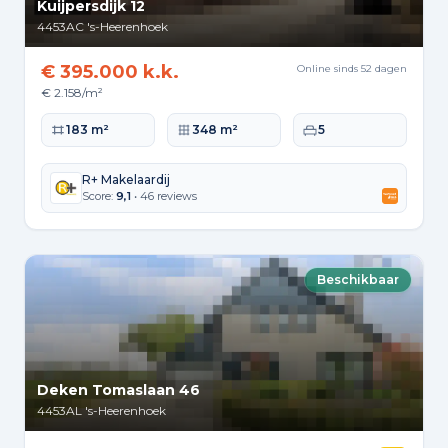
Kuijpersdijk 12
4453AC
's-Heerenhoek
€ 395.000 k.k.
Online sinds 52 dagen
€ 2.158/m²
Woonoppervlakte
Perceeloppervlakte
Slaapkamers
183 m²
348 m²
5
R+ Makelaardij
Score:
9,1
• 46 reviews
Beschikbaar
Deken Tomaslaan 46
4453AL
's-Heerenhoek