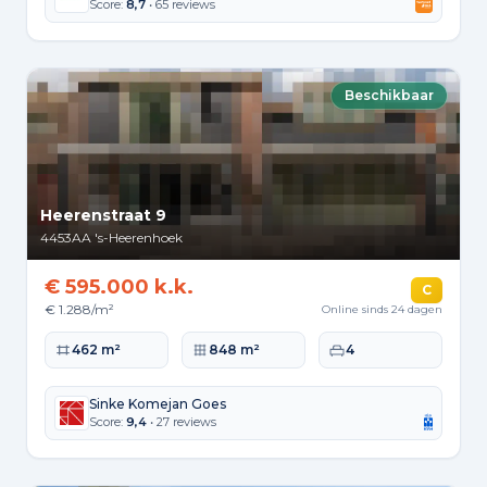
Score:
8,7
• 65 reviews
Beschikbaar
Heerenstraat 9
4453AA
's-Heerenhoek
€ 595.000 k.k.
C
€ 1.288/m²
Online sinds 24 dagen
Woonoppervlakte
Perceeloppervlakte
Slaapkamers
462 m²
848 m²
4
Sinke Komejan Goes
Score:
9,4
• 27 reviews