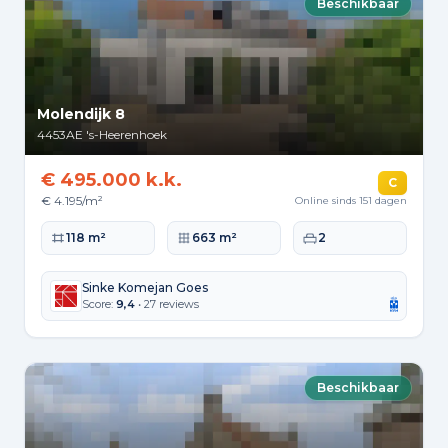
Beschikbaar
Molendijk 8
4453AE
's-Heerenhoek
€ 495.000 k.k.
C
€ 4.195/m²
Online sinds 151 dagen
Woonoppervlakte
Perceeloppervlakte
Slaapkamers
118 m²
663 m²
2
Sinke Komejan Goes
Score:
9,4
• 27 reviews
Beschikbaar