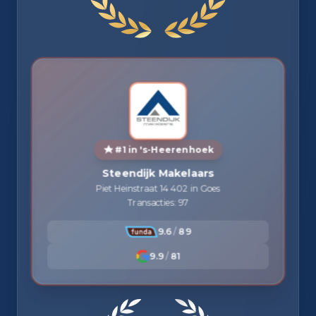
#1 in 's-Heerenhoek
Steendijk Makelaars
Piet Heinstraat 14 402 in Goes
Transacties: 97
9.6
/
89
9.9
/
81