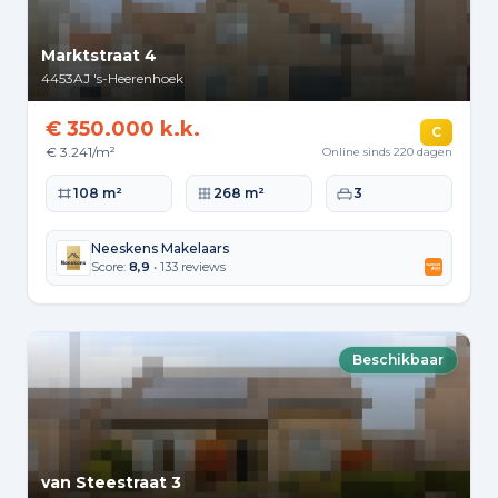
Marktstraat 4
4453AJ
's-Heerenhoek
€ 350.000 k.k.
C
€ 3.241/m²
Online sinds 220 dagen
Woonoppervlakte
Perceeloppervlakte
Slaapkamers
108 m²
268 m²
3
Neeskens Makelaars
Score:
8,9
• 133 reviews
Beschikbaar
van Steestraat 3