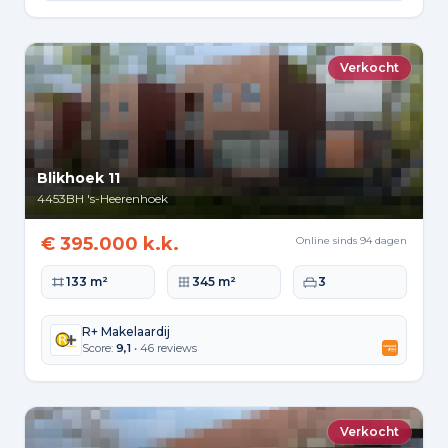
Verkocht
Blikhoek 11
4453BH
's-Heerenhoek
€ 395.000 k.k.
Online sinds 94 dagen
Woonoppervlakte
Perceeloppervlakte
Slaapkamers
133 m²
345 m²
3
R+ Makelaardij
Score:
9,1
• 46 reviews
Verkocht