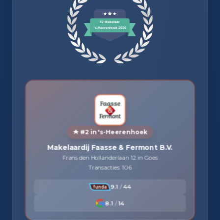
#2 in 's-Heerenhoek
Makelaardij Faasse & Fermont B.V.
Frans den Hollanderlaan 12 in Goes
Transacties: 106
9.1
/
44
8.1
/
14