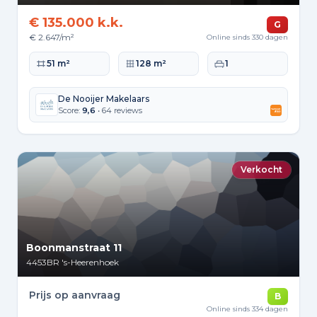
€ 135.000 k.k.
G
€ 2.647/m²
Online sinds 330 dagen
Woonoppervlakte
Perceeloppervlakte
Slaapkamers
51 m²
128 m²
1
De Nooijer Makelaars
Score:
9,6
• 64 reviews
Verkocht
Boonmanstraat 11
4453BR
's-Heerenhoek
Prijs op aanvraag
B
Online sinds 334 dagen