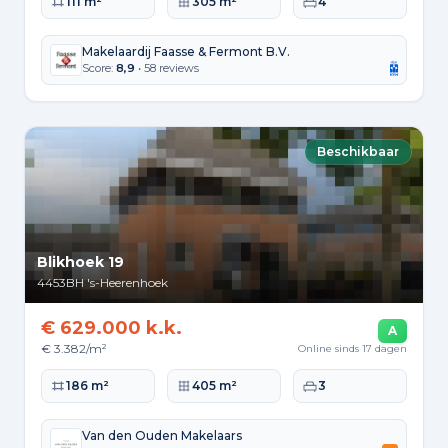
Woonoppervlakte
Perceeloppervlakte
Slaapkamers
111 m²
305 m²
4
Makelaardij Faasse & Fermont B.V.
Score:
8,9
• 58 reviews
Beschikbaar
Blikhoek 19
4453BH
's-Heerenhoek
€ 629.000 k.k.
A
€ 3.382/m²
Online sinds 17 dagen
Woonoppervlakte
Perceeloppervlakte
Slaapkamers
186 m²
405 m²
3
Van den Ouden Makelaars