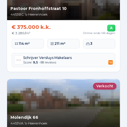
Pastoor Fronhoffstraat 10
4453BC
's-Heerenhoek
€ 375.000 k.k.
A
€ 3.289/m²
Online sinds 145 dagen
Woonoppervlakte
Perceeloppervlakte
Slaapkamers
114 m²
211 m²
3
Schrijver Versluys Makelaars
Score:
9,5
• 88 reviews
Verkocht
Molendijk 66
4453VA
's-Heerenhoek