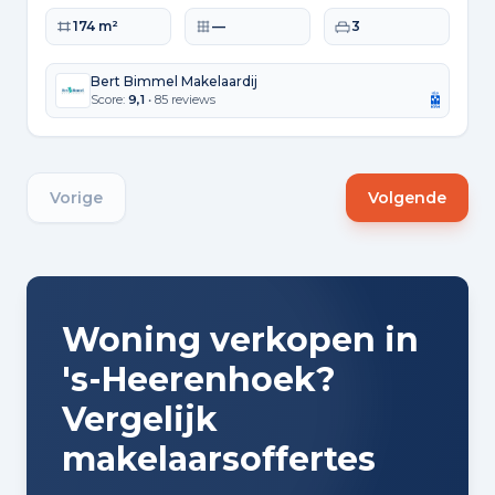
Woonoppervlakte
Perceeloppervlakte
Slaapkamers
174 m²
—
3
Bert Bimmel Makelaardij
Score:
9,1
• 85 reviews
Vorige
Volgende
Woning verkopen in
's-Heerenhoek?
Vergelijk
makelaarsoffertes