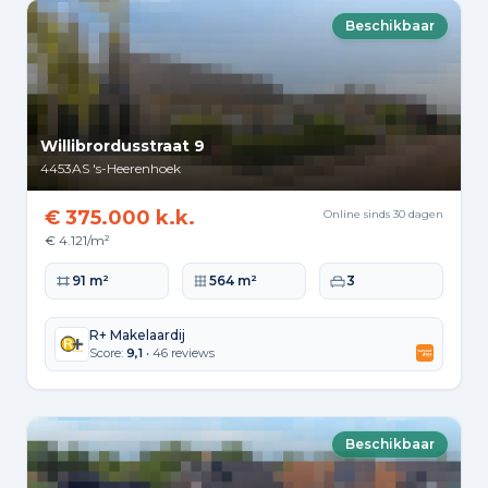
Beschikbaar
Willibrordusstraat 9
4453AS
's-Heerenhoek
€ 375.000 k.k.
Online sinds 30 dagen
€ 4.121/m²
Woonoppervlakte
Perceeloppervlakte
Slaapkamers
91 m²
564 m²
3
R+ Makelaardij
Score:
9,1
• 46 reviews
Beschikbaar