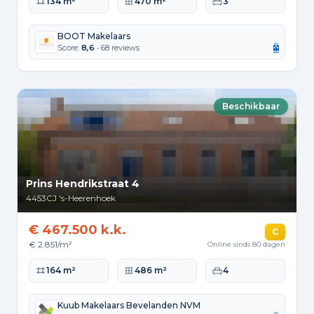
Woonoppervlakte
Perceeloppervlakte
Slaapkamers
134 m²
470 m²
3
BOOT Makelaars
Score:
8,6
• 68 reviews
Beschikbaar
Prins Hendrikstraat 4
4453CJ
's-Heerenhoek
€ 467.500 k.k.
C
€ 2.851/m²
Online sinds 80 dagen
Woonoppervlakte
Perceeloppervlakte
Slaapkamers
164 m²
486 m²
4
Kuub Makelaars Bevelanden NVM