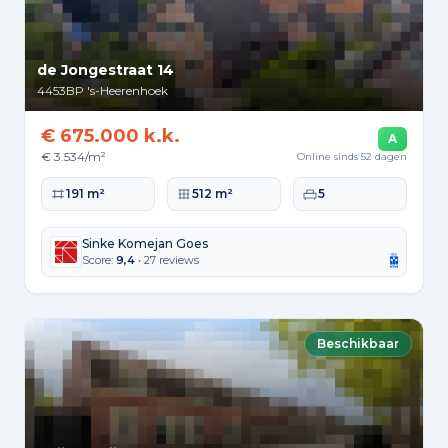
de Jongestraat 14
4453BP
's-Heerenhoek
€ 675.000 k.k.
A
€ 3.534/m²
Online sinds 52 dagen
Woonoppervlakte
Perceeloppervlakte
Slaapkamers
191 m²
512 m²
5
Sinke Komejan Goes
Score:
9,4
• 27 reviews
Beschikbaar