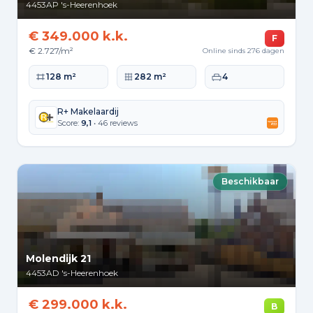
4453AP
's-Heerenhoek
€ 349.000 k.k.
F
€ 2.727/m²
Online sinds 276 dagen
Woonoppervlakte
Perceeloppervlakte
Slaapkamers
128 m²
282 m²
4
R+ Makelaardij
Score:
9,1
• 46 reviews
Beschikbaar
Molendijk 21
4453AD
's-Heerenhoek
€ 299.000 k.k.
B