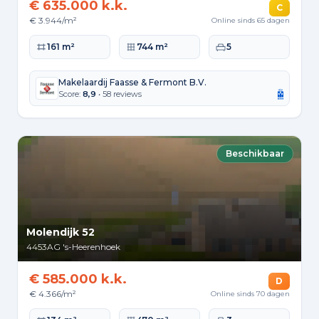
€ 635.000 k.k.
C
€ 3.944/m²
Online sinds 65 dagen
Woonoppervlakte
Perceeloppervlakte
Slaapkamers
161 m²
744 m²
5
Makelaardij Faasse & Fermont B.V.
Score:
8,9
• 58 reviews
Beschikbaar
Molendijk 52
4453AG
's-Heerenhoek
€ 585.000 k.k.
D
€ 4.366/m²
Online sinds 70 dagen