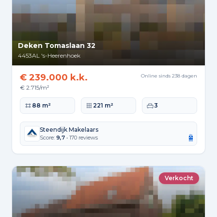
Deken Tomaslaan 32
4453AL
's-Heerenhoek
€ 239.000 k.k.
Online sinds 238 dagen
€ 2.715/m²
Woonoppervlakte
Perceeloppervlakte
Slaapkamers
88 m²
221 m²
3
Steendijk Makelaars
Score:
9,7
• 170 reviews
Verkocht