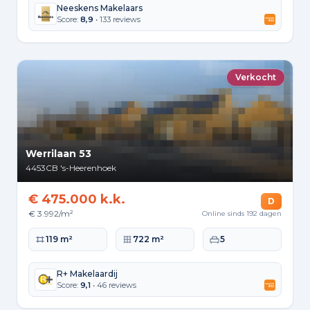
Neeskens Makelaars
Score:
8,9
• 133 reviews
Verkocht
Werrilaan 53
4453CB
's-Heerenhoek
€ 475.000 k.k.
D
€ 3.992/m²
Online sinds 192 dagen
Woonoppervlakte
Perceeloppervlakte
Slaapkamers
119 m²
722 m²
5
R+ Makelaardij
Score:
9,1
• 46 reviews