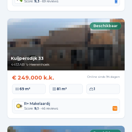
Score:
9,3
• 69 reviews
Beschikbaar
Kuijpersdijk 33
4453AB
's-Heerenhoek
€ 249.000 k.k.
Online sinds 94 dagen
Woonoppervlakte
Perceeloppervlakte
Slaapkamers
69 m²
81 m²
1
R+ Makelaardij
Score:
9,1
• 46 reviews