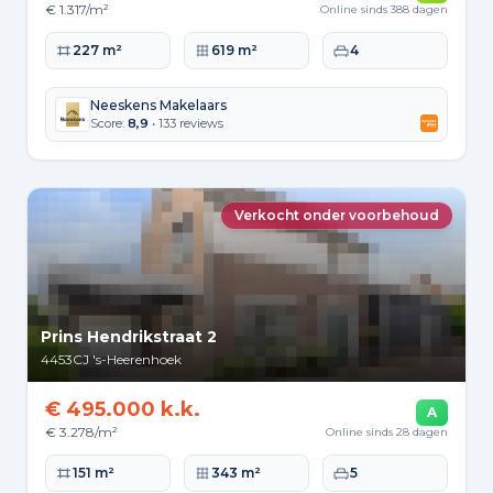
€ 1.317/m²
Online sinds 388 dagen
Woonoppervlakte
Perceeloppervlakte
Slaapkamers
227 m²
619 m²
4
Neeskens Makelaars
Score:
8,9
• 133 reviews
Verkocht onder voorbehoud
Prins Hendrikstraat 2
4453CJ
's-Heerenhoek
€ 495.000 k.k.
A
€ 3.278/m²
Online sinds 28 dagen
Woonoppervlakte
Perceeloppervlakte
Slaapkamers
151 m²
343 m²
5