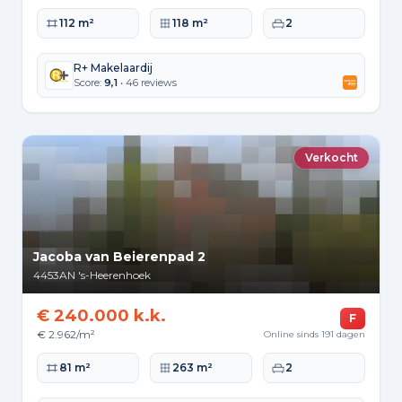
Woonoppervlakte
Perceeloppervlakte
Slaapkamers
112 m²
118 m²
2
R+ Makelaardij
Score:
9,1
• 46 reviews
Verkocht
Jacoba van Beierenpad 2
4453AN
's-Heerenhoek
€ 240.000 k.k.
F
€ 2.962/m²
Online sinds 191 dagen
Woonoppervlakte
Perceeloppervlakte
Slaapkamers
81 m²
263 m²
2