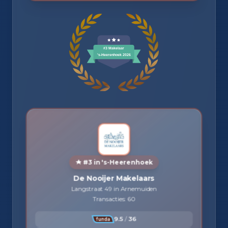
#3 in 's-Heerenhoek
De Nooijer Makelaars
Langstraat 49 in Arnemuiden
Transacties: 60
9.5
/
36