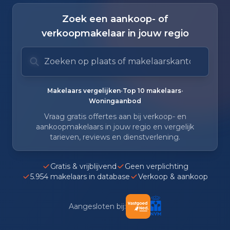
Zoek een aankoop- of
verkoopmakelaar in jouw regio
Zoek op plaats of makelaarskantoor
Typ om te zoeken. Gebruik pijl omlaag en pijl om
Zoeksuggesties verborgen.
•
•
Makelaars vergelijken
Top 10 makelaars
Woningaanbod
Vraag gratis offertes aan bij verkoop- en
aankoopmakelaars in jouw regio en vergelijk
tarieven, reviews en dienstverlening.
Gratis & vrijblijvend
Geen verplichting
5.954 makelaars in database
Verkoop & aankoop
Aangesloten bij: