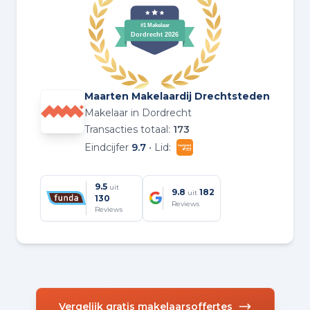
Maarten Makelaardij Drechtsteden
Makelaar in Dordrecht
Transacties totaal:
173
Eindcijfer
9.7
• Lid:
9.5
uit
9.8
182
uit
130
Reviews
Reviews
Vergelijk gratis makelaarsoffertes