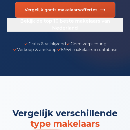
Vergelijk gratis makelaarsoffertes
Bekijk de top 10 beste makelaars van
Nederland
Gratis & vrijblijvend
Geen verplichting
Verkoop & aankoop
5.954 makelaars in database
Vergelijk verschillende
type makelaars