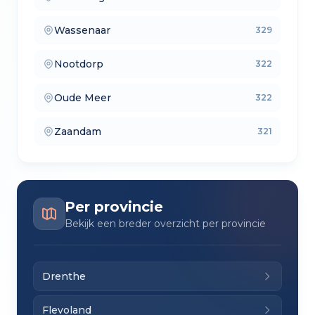
— lokale makelaars
Wassenaar
329
— makelaars vergelijken
Nootdorp
322
— verkoopmakelaars
Oude Meer
322
— aankoopmakelaars
Zaandam
321
— lokale makelaars
Per provincie
Bekijk een breder overzicht per provincie
Drenthe
Flevoland