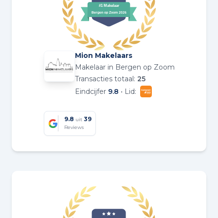
Mion Makelaars
Makelaar in Bergen op Zoom
Transacties totaal:
25
Eindcijfer
9.8
• Lid:
9.8
39
uit
Reviews