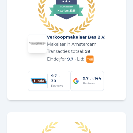
Verkoopmakelaar Bas B.V.
Makelaar in Amsterdam
Transacties totaal:
58
Eindcijfer
9.7
• Lid:
9.7
uit
9.7
144
uit
30
Reviews
Reviews