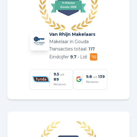
Van Rhijn Makelaars
Makelaar in Gouda
Transacties totaal:
117
Eindcijfer
9.7
• Lid:
9.5
uit
9.8
139
uit
89
Reviews
Reviews