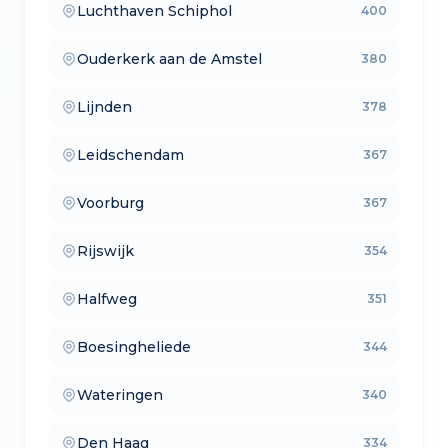
Luchthaven Schiphol
400
— aankoopmakelaars
Ouderkerk aan de Amstel
380
— lokale makelaars
Lijnden
378
— makelaars vergelijken
Leidschendam
367
— verkoopmakelaars
Voorburg
367
— aankoopmakelaars
Rijswijk
354
— lokale makelaars
Halfweg
351
— makelaars vergelijken
Boesingheliede
344
— verkoopmakelaars
Wateringen
340
— aankoopmakelaars
Den Haag
334