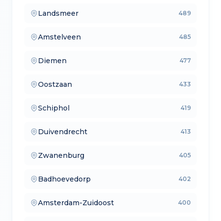
Landsmeer
489
— verkoopmakelaars
Amstelveen
485
— aankoopmakelaars
Diemen
477
— lokale makelaars
Oostzaan
433
— makelaars vergelijken
Schiphol
419
— verkoopmakelaars
Duivendrecht
413
— aankoopmakelaars
Zwanenburg
405
— lokale makelaars
Badhoevedorp
402
— makelaars vergelijken
Amsterdam-Zuidoost
400
— verkoopmakelaars