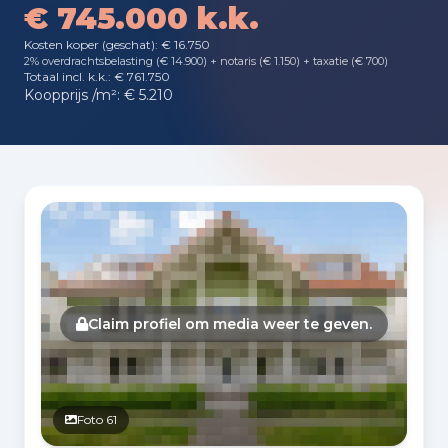
€ 745.000 k.k.
Kosten koper (geschat): € 16.750
2% overdrachtsbelasting (€ 14.900) + notaris (€ 1.150) + taxatie (€ 700)
Totaal incl. k.k.: € 761.750
Koopprijs /m²: € 5.210
Fotogalerij
Claim profiel om media weer te geven.
Foto 61