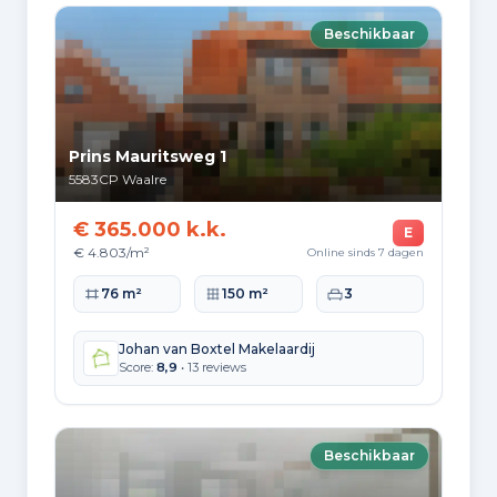
Leeftijdsopbouw
Beschikbaar
65+: 4.442
0-15: 2.910
15-25: 1.760
25-45: 3.734
45-65: 5.052
Opleidingsniveau
Prins Mauritsweg 1
Hoger
5583CP
Waalre
52
€ 365.000 k.k.
E
Praktisch
€ 4.803/m²
Online sinds 7 dagen
17
Woonoppervlakte
Perceeloppervlakte
Slaapkamers
76 m²
150 m²
3
Middelbaar
31
Johan van Boxtel Makelaardij
Score:
8,9
• 13 reviews
Herkomst inwoners (2025)
Europa
1.854
Beschikbaar
Nederland