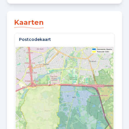
SLAAPKAMERS
5 slaapkamers
Kaarten
BADKAMERS
Postcodekaart
1 badkamer en 1 apart toilet
VLOEREN
3 woonlagen
Oppervlaktes en inhoud
WOONOPPERVLAKTE
143 m²