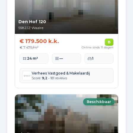
13.810
Buiten Europa
Den Hof 120
2.234
5582JZ
Waalre
€ 179.500 k.k.
B
€ 7.479/m²
Online sinds 11 dagen
Woningvoorraad en
Woonoppervlakte
Perceeloppervlakte
Slaapkamers
24 m²
—
1
bouwperiodes
Soorten woningen
Verhees Vastgoed & Makelaardij
Score:
9,2
• 181 reviews
Hoekwoningen
1.491
Appartementen
1.533
Tussenwoningen
2.765
Beschikbaar
Vrijstaande woningen
1.501
Twee-onder-één-kap woningen
1.153