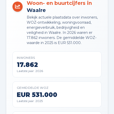
Woon- en buurtcijfers in
EIGENDOMSSITUATIE
Volle eigendom
Waalre
Bekijk actuele plaatsdata over inwoners,
WOZ-ontwikkeling, woningvoorraad,
energieverbruik, bedrijvigheid en
veiligheid in Waalre. In 2026 waren er
Buitenruimte en parkeren
17.862 inwoners. De gemiddelde WOZ-
waarde in 2025 is EUR 531.000.
BUITENRUIMTE
Aan bosrand, aan park, aan rustige
weg, aan water, in bosrijke
INWONERS
17.862
omgeving, in woonwijk en vrij
uitzicht
Laatste jaar: 2026
TUIN
GEMIDDELDE WOZ
Achtertuin en voortuin
EUR 531.000
Laatste jaar: 2025
TUIN LIGGING
Gelegen op het zuidwesten