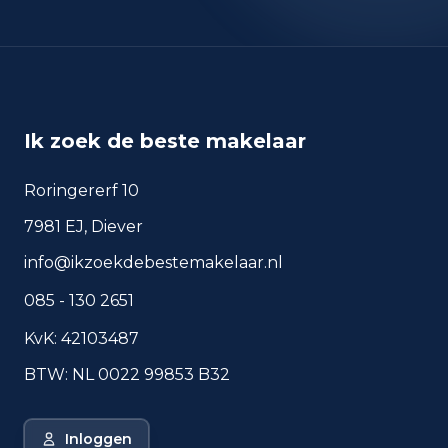
okt 2025
50
sep 2024
40
sep 2025
25
Deze cijfers geven een indicatief beeld van
veiligheidstrends in de woonomgeving van Waalre.
Ik zoek de beste makelaar
Roringererf 10
Veelgestelde vragen over
7981 EJ, Diever
wonen in Waalre
info@ikzoekdebestemakelaar.nl
Korte antwoorden op basis van actuele
plaatscijfers, handig voor een snelle
085 - 130 2651
vergelijking van de woonomgeving.
KvK: 42103487
Hoeveel inwoners heeft
BTW: NL 0022 99853 B32
Waalre?
Wat is de gemiddelde WOZ-
Inloggen