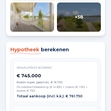
+58
Hypotheek
berekenen
VRAAGPRIJS WONING
€ 745.000
Kosten koper (geschat): € 16.750
2% overdrachtsbelasting (€ 14.900) + notaris (€ 1.150) +
taxatie (€ 700)
Totaal aankoop (incl. k.k.): € 761.750