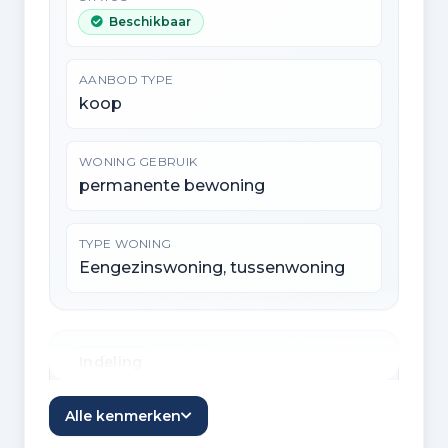
Beschikbaar
AANBOD TYPE
koop
WONING GEBRUIK
permanente bewoning
TYPE WONING
Eengezinswoning, tussenwoning
Indeling
KAMERS
Alle kenmerken
7 kamers