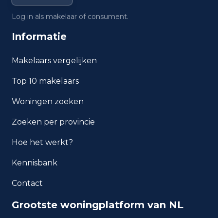
waarde in Waalre?
Log in als makelaar of consument.
Wat is het gemiddelde
Informatie
inkomen per inwoner in Waalre?
Makelaars vergelijken
Hoe veilig is wonen in Waalre?
Top 10 makelaars
Welke woningtypen komen
Woningen zoeken
het meest voor in Waalre?
Zoeken per provincie
Hoe het werkt?
Kennisbank
Contact
Grootste woningplatform van NL