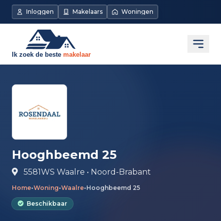
Direct naar de inhoud
Inloggen
Makelaars
Woningen
Open
Hooghbeemd 25
5581WS Waalre • Noord-Brabant
Home
•
Woning
•
Waalre
•
Hooghbeemd 25
Beschikbaar