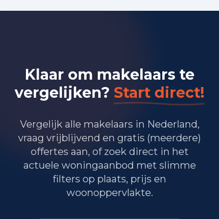
Bedrijvigheid in Waalre (2025)
365
Handel en HORECA
280
Nijverheid en energie
Klaar om makelaars te
825
Zakelijke dienstverlening
vergelijken?
Start direct!
505
Overheid, onderwijs en zorg
Vergelijk alle makelaars in Nederland,
25
Landbouw, bosbouw en visserij
vraag vrijblijvend en gratis (meerdere)
165
Vervoer, informatie en communicatie
offertes aan, of zoek direct in het
actuele woningaanbod met slimme
220
Financiele diensten en onroerendgoed
filters op plaats, prijs en
woonoppervlakte.
245
Cultuur, recreatie en overige diensten
Totaal aantal bedrijfsvestigingen:
2.635