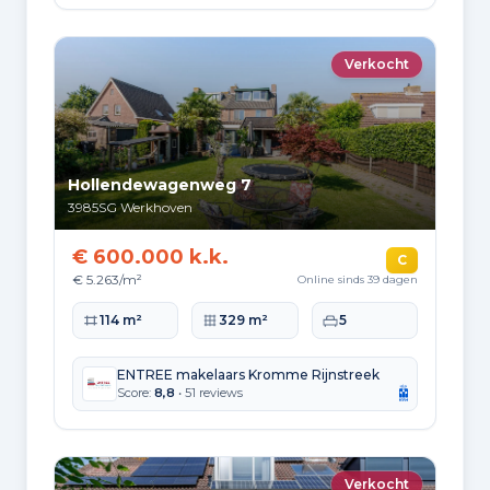
Verkocht
Hollendewagenweg 7
3985SG
Werkhoven
€ 600.000 k.k.
C
€ 5.263/m²
Online sinds 39 dagen
Woonoppervlakte
Perceeloppervlakte
Slaapkamers
114 m²
329 m²
5
ENTREE makelaars Kromme Rijnstreek
Score:
8,8
• 51 reviews
Verkocht