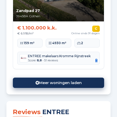
Zandpad 27
3945BA
Cothen
€ 1.100.000 k.k.
C
€ 6.918/m²
Online sinds 91 dagen
Woonoppervlakte
Perceeloppervlakte
Slaapkamers
159 m²
4930 m²
2
ENTREE makelaars Kromme Rijnstreek
Score:
8,8
• 51 reviews
Meer woningen laden
Reviews
ENTREE