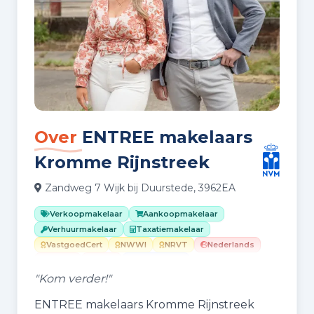
Over
ENTREE makelaars
Kromme Rijnstreek
Zandweg 7 Wijk bij Duurstede, 3962EA
Verkoopmakelaar
Aankoopmakelaar
Verhuurmakelaar
Taxatiemakelaar
VastgoedCert
NWWI
NRVT
Nederlands
Engels
Duits
Nieuwbouw
Woningfotografie
"Kom verder!"
ENTREE makelaars Kromme Rijnstreek