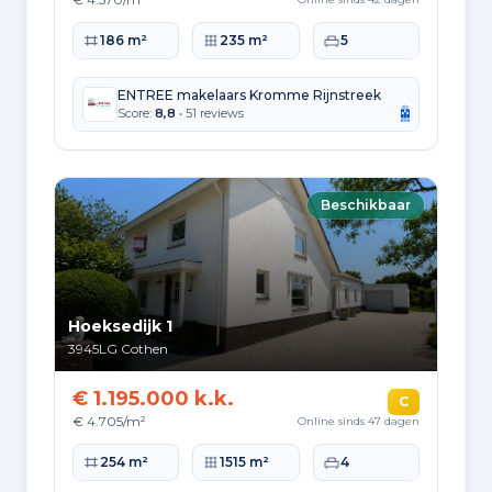
Woonoppervlakte
Perceeloppervlakte
Slaapkamers
186 m²
235 m²
5
ENTREE makelaars Kromme Rijnstreek
Score:
8,8
• 51 reviews
Beschikbaar
Hoeksedijk 1
3945LG
Cothen
€ 1.195.000 k.k.
C
€ 4.705/m²
Online sinds 47 dagen
Woonoppervlakte
Perceeloppervlakte
Slaapkamers
254 m²
1515 m²
4