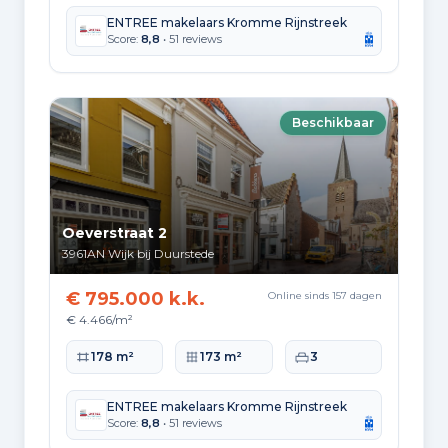
ENTREE makelaars Kromme Rijnstreek
Score:
8,8
• 51 reviews
Beschikbaar
Oeverstraat 2
3961AN
Wijk bij Duurstede
€ 795.000 k.k.
Online sinds 157 dagen
€ 4.466/m²
Woonoppervlakte
Perceeloppervlakte
Slaapkamers
178 m²
173 m²
3
ENTREE makelaars Kromme Rijnstreek
Score:
8,8
• 51 reviews