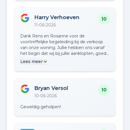
Harry Verhoeven
10
11-06-2026
Dank Rens en Rosanne voor de
voortreffelijke begeleiding bij de verkoop
van onze woning. Jullie hebben ons vanaf
het begin dat wij bij jullie aanklopten, goed
geïnformeerd en ons daadwerkelijk vaak
Lees meer
geholpen om het hele proces goed te laten
verlopen. Ook toen wij enigszins op
persoonlijk vlak problemen kregen, hebben
jullie begrip en medeleven getoond. Jullie
Bryan Versol
zijn vriendelijk, attent en hadden altijd tijd
10
voor ons. Heel veel dank.
10-06-2026
Geweldig geholpen!