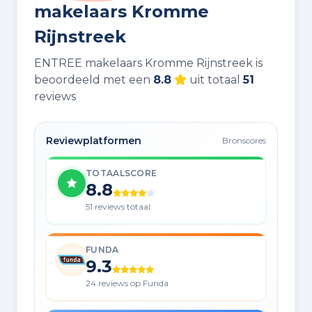
makelaars Kromme
Rijnstreek
ENTREE makelaars Kromme Rijnstreek is
beoordeeld met een
8.8
uit totaal
51
reviews
Reviewplatformen
Bronscores
TOTAALSCORE
8.8
51 reviews totaal
FUNDA
9.3
24 reviews op Funda