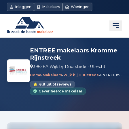
Inloggen
Makelaars
Woningen
Open
ENTREE makelaars Kromme
Rijnstreek
3962EA Wijk bij Duurstede • Utrecht
Home
•
Makelaars
•
Wijk bij Duurstede
•
ENTREE makelaars Kromme Rijnstreek
8,8
uit
51 reviews
Geverifieerde makelaar