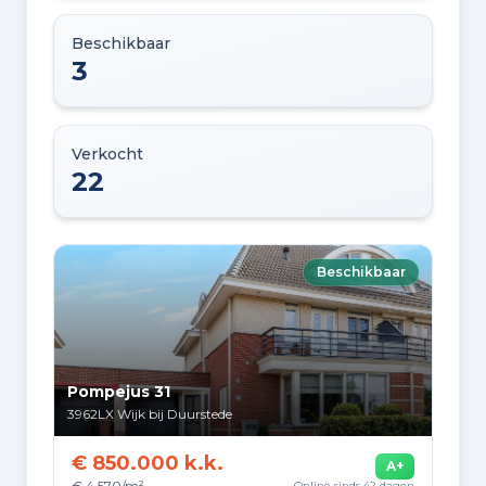
Beschikbaar
3
Verkocht
22
Beschikbaar
Pompejus 31
3962LX
Wijk bij Duurstede
€ 850.000 k.k.
A+
€ 4.570/m²
Online sinds 42 dagen