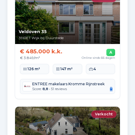
Veldoven 35
3961ET
Wijk bij Duurstede
€ 485.000 k.k.
A
€ 3.849/m²
Online sinds 66 dagen
Woonoppervlakte
Perceeloppervlakte
Slaapkamers
126 m²
147 m²
4
ENTREE makelaars Kromme Rijnstreek
Score:
8,8
• 51 reviews
Verkocht