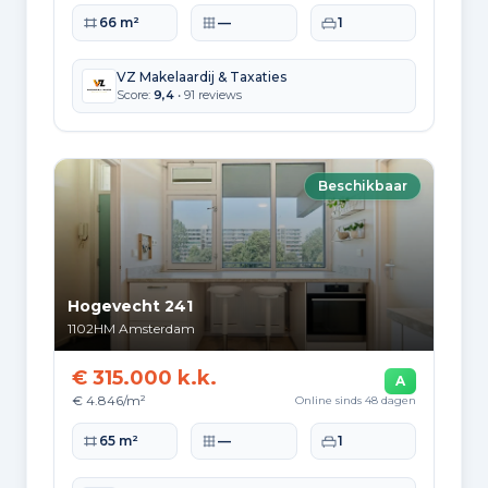
Woonoppervlakte
Perceeloppervlakte
Slaapkamers
66 m²
—
1
VZ Makelaardij & Taxaties
Score:
9,4
• 91 reviews
Beschikbaar
Hogevecht 241
1102HM
Amsterdam
€ 315.000 k.k.
A
€ 4.846/m²
Online sinds 48 dagen
Woonoppervlakte
Perceeloppervlakte
Slaapkamers
65 m²
—
1