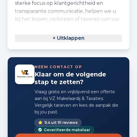
sterke focus op klantgerichtheid en
transparante communicatie, helpen we u
bij het kopen, verkopen of taxeren van uw
woning. Onze ervaring en netwerk zorgen
voor een soepele doorlooptijd, waarbij uw
+ Uitklappen
belangen centraal staan. Wij bieden
dienstverlening in verkoop, taxaties en
verhuur. Onze werkwijze is gekenmerkt
door professionaliteit, geduld en een
NEEM CONTACT OP
Klaar om de volgende
persoonlijke aanpak. Met certificaten als
stap te zetten?
NRVT, SCVM en NWWI, staan we voor
kwaliteit en betrouwbaarheid. Onze
Vraag gratis en vrijblijvend een offerte
medewerkers zijn beroepsdeskundig in
aan bij VZ Makelaardij & Taxaties.
Vergelijk tarieven en kies de aanpak die
meerdere talen, waaronder Nederlands en
bij jou past.
Engels. Neem gerust contact op voor een
vrijblijvend gesprek over uw woning of
9.4 uit 91 reviews
verkoopwensen.
Geverifieerde makelaar