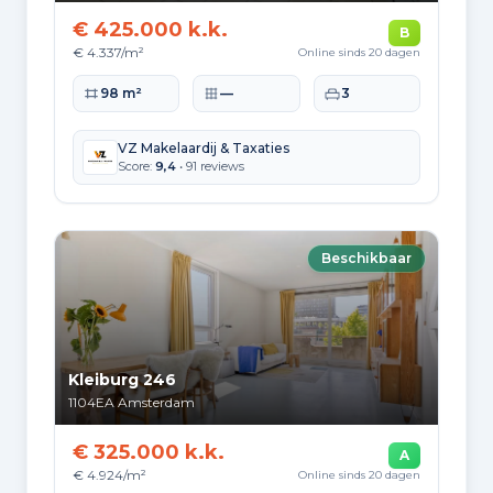
€ 425.000 k.k.
B
€ 4.337/m²
Online sinds 20 dagen
Woonoppervlakte
Perceeloppervlakte
Slaapkamers
98 m²
—
3
VZ Makelaardij & Taxaties
Score:
9,4
• 91 reviews
Beschikbaar
Kleiburg 246
1104EA
Amsterdam
€ 325.000 k.k.
A
€ 4.924/m²
Online sinds 20 dagen