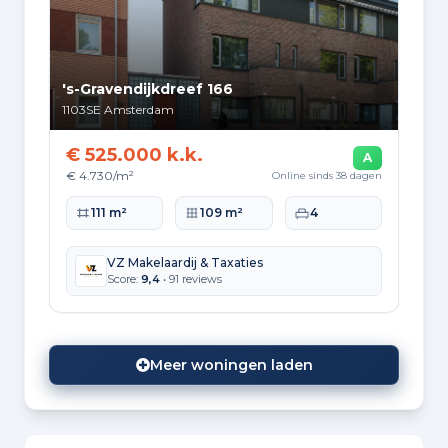
's-Gravendijkdreef 166
1103SE
Amsterdam
€ 525.000 k.k.
A
€ 4.730/m²
Online sinds 38 dagen
Woonoppervlakte
Perceeloppervlakte
Slaapkamers
111 m²
109 m²
4
VZ Makelaardij & Taxaties
Score:
9,4
• 91 reviews
Meer woningen laden