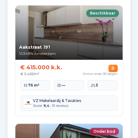
Beschikbaar
Aakstraat 191
1034BN
Amsterdam
€ 415.000 k.k.
D
€ 5.461/m²
Online sinds 130 dagen
Woonoppervlakte
Perceeloppervlakte
Slaapkamers
76 m²
—
3
VZ Makelaardij & Taxaties
Score:
9,4
• 91 reviews
Onder bod