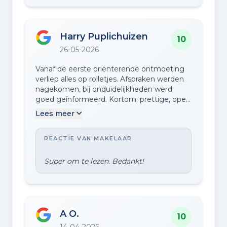
Harry Puplichuizen
10
26-05-2026
Vanaf de eerste oriënterende ontmoeting
verliep alles op rolletjes. Afspraken werden
nagekomen, bij onduidelijkheden werd
goed geïnformeerd. Kortom; prettige, open
en betrouwbare makelaar om mee te
Lees meer
werken.
REACTIE VAN MAKELAAR
A O.
10
14-04-2026