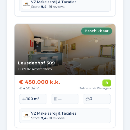
VZ Makelaardij & Taxaties
Score:
9,4
• 91 reviews
Beschikbaar
Leusdenhof 309
1108DP
Amsterdam
€ 450.000 k.k.
B
€ 4.500/m²
Online sinds 84 dagen
Woonoppervlakte
Perceeloppervlakte
Slaapkamers
100 m²
—
3
VZ Makelaardij & Taxaties
Score:
9,4
• 91 reviews