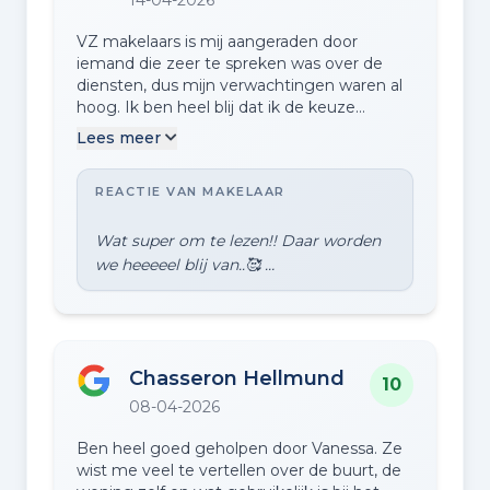
VZ makelaars is mij aangeraden door
iemand die zeer te spreken was over de
diensten, dus mijn verwachtingen waren al
hoog. Ik ben heel blij dat ik de keuze
gemaakt heb om de verkoop door VZ
Lees meer
makelaars te laten begeleiden, want het
hele traject heb ik als bijzonder prettig
REACTIE VAN MAKELAAR
ervaren. Het kennismakingsgesprek/de
intake begon al goed en Vanessa was top
voorbereid m.b.t. de woning, waarde etc.
Wat super om te lezen!! Daar worden
De offerte was duidelijk en ik vond de
prijsstelling van de diensten eerlijk en
realistisch. Dat gaf mij meteen het
vertrouwen dat ik volledig ontzorgd zou
worden; de styling, foto's en video zagen er
goed uit, zonder te gelikt te zijn. De
Chasseron Hellmund
10
promotie van de woning was met zorg
08-04-2026
gedaan (ik had hem bijna zelf weer willen
kopen). Ik vond dat het contact, de
Ben heel goed geholpen door Vanessa. Ze
communicatie en het plannen van de
wist me veel te vertellen over de buurt, de
bezichtigingen flexibel ging. Vanessa hield