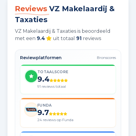
Reviews
VZ Makelaardij &
Taxaties
VZ Makelaardij & Taxaties is beoordeeld
met een
9.4
uit totaal
91
reviews
Reviewplatformen
Bronscores
TOTAALSCORE
9.4
91 reviews totaal
FUNDA
9.7
24 reviews op Funda