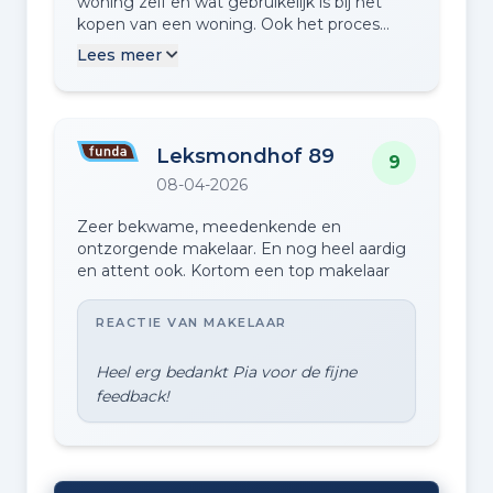
woning zelf en wat gebruikelijk is bij het
me uitgebreid op de hoogte. Pluspunten:
kopen van een woning. Ook het proces
volledige ontzorging, veel kennis en
verliep soepel en relaxt.
ervaring, flexibel communiceren (via mail,
Lees meer
whatsapp en ook buiten kantooruren).
Minpunten: geen. Nee, echt niet. Ik wens
VZ makelaars, Vanessa en haar collega's
nog veel meer tevreden klanten toe!
Leksmondhof 89
9
Dankjulliewel :-)
08-04-2026
Zeer bekwame, meedenkende en
ontzorgende makelaar. En nog heel aardig
en attent ook. Kortom een top makelaar
REACTIE VAN MAKELAAR
Heel erg bedankt Pia voor de fijne