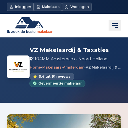
Inloggen
Makelaars
Woningen
Open
VZ Makelaardij & Taxaties
1104MM Amsterdam • Noord-Holland
Home
•
Makelaars
•
Amsterdam
•
VZ Makelaardij & Taxaties
9,4
uit
91 reviews
Geverifieerde makelaar