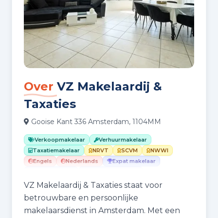
Over
VZ Makelaardij &
Taxaties
Gooise Kant 336 Amsterdam, 1104MM
Verkoopmakelaar
Verhuurmakelaar
Taxatiemakelaar
NRVT
SCVM
NWWI
Engels
Nederlands
Expat makelaar
Woningstyling
Woningfotografie
VZ Makelaardij & Taxaties staat voor
betrouwbare en persoonlijke
makelaarsdienst in Amsterdam. Met een