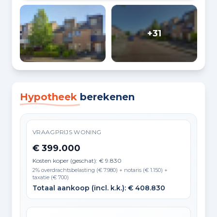
+31
Hypotheek
berekenen
VRAAGPRIJS WONING
€ 399.000
Kosten koper (geschat): € 9.830
2% overdrachtsbelasting (€ 7.980) + notaris (€ 1.150) +
taxatie (€ 700)
Totaal aankoop (incl. k.k.): € 408.830