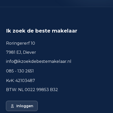
sep 2024
52
sep 2025
44
Deze cijfers geven een indicatief beeld van
veiligheidstrends in de woonomgeving van Rijen.
Ik zoek de beste makelaar
Roringererf 10
Veelgestelde vragen over
7981 EJ, Diever
wonen in Rijen
info@ikzoekdebestemakelaar.nl
Korte antwoorden op basis van actuele
plaatscijfers, handig voor een snelle
085 - 130 2651
vergelijking van de woonomgeving.
KvK: 42103487
Hoeveel inwoners heeft Rijen?
BTW: NL 0022 99853 B32
Wat is de gemiddelde WOZ-
waarde in Rijen?
Inloggen