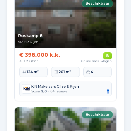
Leeftijdsopbouw
Beschikbaar
65+: 3.895
0-15: 2.540
15-25: 1.840
25-45: 4.040
45-65: 4.630
Opleidingsniveau
Roskamp 8
Hoger
5121SR
Rijen
3.470
€ 398.000 k.k.
B
Praktisch
€ 3.210/m²
Online sinds 6 dagen
3.290
Woonoppervlakte
Perceeloppervlakte
Slaapkamers
124 m²
201 m²
4
Middelbaar
5.820
KIN Makelaars Gilze & Rijen
Score:
9,0
• 164 reviews
Herkomst inwoners (2025)
Europa
1.400
Beschikbaar
Nederland
13.105