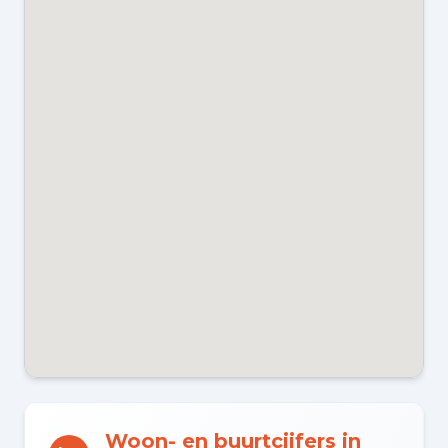
CV KETEL
Remeha (gas gestookt combiketel
uit 2019, eigendom)
ENERGIELABEL
C
Kadastraal en VvE
EIGENDOMSSITUATIE
Volle eigendom
Buitenruimte en parkeren
Woon- en buurtcijfers in