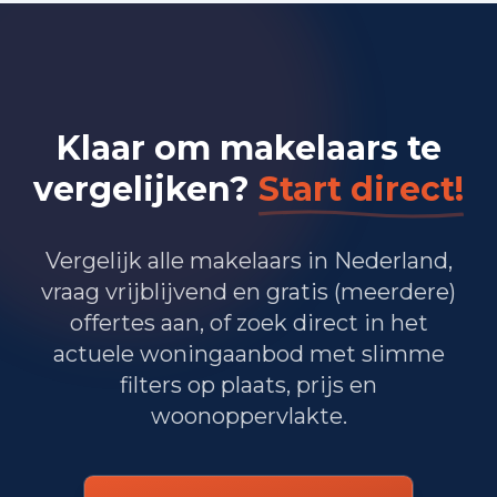
Bedrijvigheid in Rijen (2025)
375
Handel en HORECA
335
Nijverheid en energie
Klaar om makelaars te
490
Zakelijke dienstverlening
vergelijken?
Start direct!
360
Overheid, onderwijs en zorg
Vergelijk alle makelaars in Nederland,
30
Landbouw, bosbouw en visserij
vraag vrijblijvend en gratis (meerdere)
170
Vervoer, informatie en communicatie
offertes aan, of zoek direct in het
actuele woningaanbod met slimme
80
Financiele diensten en onroerendgoed
filters op plaats, prijs en
woonoppervlakte.
230
Cultuur, recreatie en overige diensten
Totaal aantal bedrijfsvestigingen:
2.070