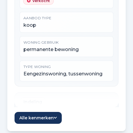
Verkocht
AANBOD TYPE
koop
WONING GEBRUIK
permanente bewoning
TYPE WONING
Eengezinswoning, tussenwoning
Indeling
KAMERS
Alle kenmerken
5 kamers