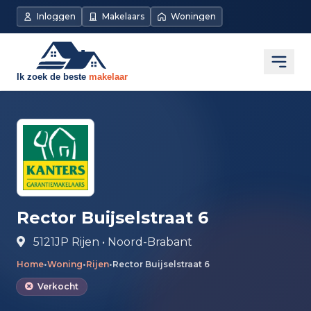
Direct naar de inhoud
Inloggen
Makelaars
Woningen
Open
Rector Buijselstraat 6
5121JP Rijen • Noord-Brabant
Home
•
Woning
•
Rijen
•
Rector Buijselstraat 6
Verkocht