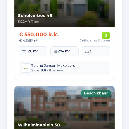
Buiten Europa
Scholverbos 49
2.430
5122HR
Rijen
€ 550.000 k.k.
B
€ 4.365/m²
Online sinds 9 dagen
Woningvoorraad en
Woonoppervlakte
Perceeloppervlakte
Slaapkamers
126 m²
274 m²
3
bouwperiodes
Soorten woningen
Roland Jansen Makelaars
Score:
8,9
• 11 reviews
Hoekwoningen
1.668
Appartementen
1.373
Tussenwoningen
3.074
Beschikbaar
Vrijstaande woningen
915
Twee-onder-één-kap woningen
720
Wilhelminaplein 50