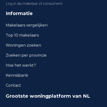
Log in als makelaar of consument.
Wat is het gemiddelde
inkomen per inwoner in Rijen?
Informatie
Hoe veilig is wonen in Rijen?
Makelaars vergelijken
Top 10 makelaars
Welke woningtypen komen
het meest voor in Rijen?
Woningen zoeken
Zoeken per provincie
Hoe het werkt?
Kennisbank
Contact
Grootste woningplatform van NL