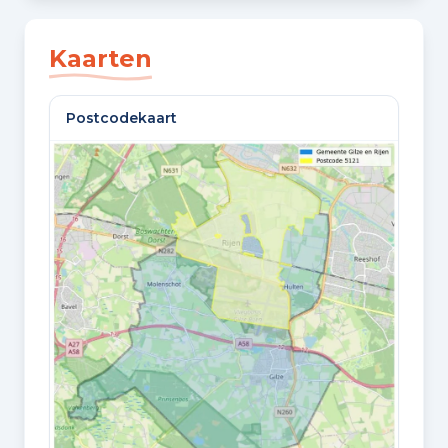
SLAAPKAMERS
4 slaapkamers
Kaarten
BADKAMERS
Postcodekaart
1 badkamer en 1 apart toilet
VLOEREN
3 woonlagen
Oppervlaktes en inhoud
WOONOPPERVLAKTE
122 m²
PERCEELOPPERVLAKTE