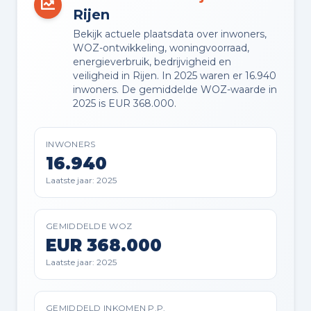
Rijen
BUITENRUIMTE
Bekijk actuele plaatsdata over inwoners,
Aan rustige weg en in woonwijk
WOZ-ontwikkeling, woningvoorraad,
energieverbruik, bedrijvigheid en
veiligheid in Rijen. In 2025 waren er 16.940
TUIN
inwoners. De gemiddelde WOZ-waarde in
Achtertuin en voortuin
2025 is EUR 368.000.
TUIN LIGGING
INWONERS
Gelegen op het oosten bereikbaar
16.940
via achterom
Laatste jaar: 2025
BERGING
Aangebouwde stenen berging
GEMIDDELDE WOZ
EUR 368.000
Laatste jaar: 2025
PARKEREN
Openbaar parkeren
GEMIDDELD INKOMEN P.P.