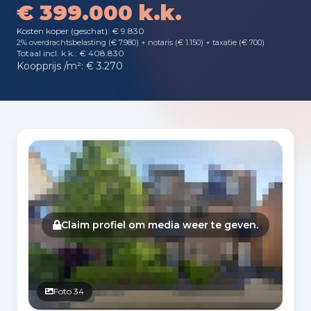
€ 399.000 k.k.
Kosten koper (geschat): € 9.830
2% overdrachtsbelasting (€ 7.980) + notaris (€ 1.150) + taxatie (€ 700)
Totaal incl. k.k.: € 408.830
Koopprijs /m²: € 3.270
Fotogalerij
Claim profiel om media weer te geven.
Foto 34