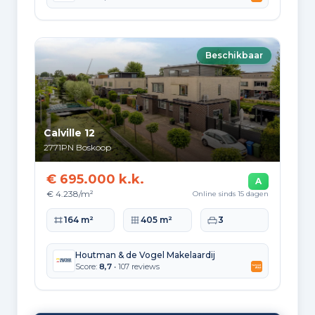
Beschikbaar
Calville 12
2771PN
Boskoop
€ 695.000 k.k.
A
€ 4.238/m²
Online sinds 15 dagen
Woonoppervlakte
Perceeloppervlakte
Slaapkamers
164 m²
405 m²
3
Houtman & de Vogel Makelaardij
Score:
8,7
• 107 reviews