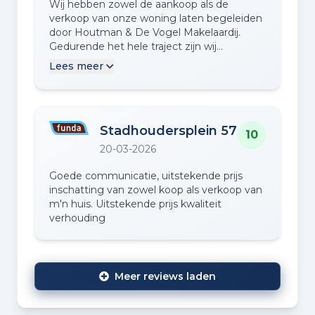
Wij hebben zowel de aankoop als de
verkoop van onze woning laten begeleiden
door Houtman & De Vogel Makelaardij.
Gedurende het hele traject zijn wij
uitstekend geïnformeerd en was de
Lees meer
communicatie helder en prettig. De
begeleiding was professioneel en
vakkundig, wat veel vertrouwen gaf.
Kortom: een betrouwbare en deskundige
Stadhoudersplein 57
makelaar die wij zeker aanbevelen. Groet
10
John en Heleen
20-03-2026
Goede communicatie, uitstekende prijs
inschatting van zowel koop als verkoop van
m'n huis. Uitstekende prijs kwaliteit
verhouding
Meer reviews laden