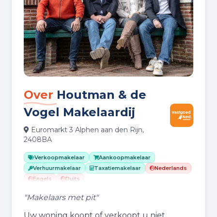
Over
Houtman & de
Vogel Makelaardij
Euromarkt 3 Alphen aan den Rijn,
2408BA
Verkoopmakelaar
Aankoopmakelaar
Verhuurmakelaar
Taxatiemakelaar
Nederlands
Engels
Duits
"Makelaars met pit"
Uw woning koopt of verkoopt u niet