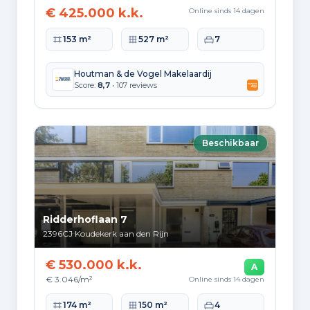
€ 425.000 k.k.
Online sinds 14 dagen
Woonoppervlakte
Perceeloppervlakte
Slaapkamers
153 m²
527 m²
7
Houtman & de Vogel Makelaardij
Score:
8,7
• 107 reviews
Beschikbaar
Ridderhoflaan 7
2396CJ
Koudekerk aan den Rijn
€ 530.000 k.k.
A
€ 3.046/m²
Online sinds 14 dagen
Woonoppervlakte
Perceeloppervlakte
Slaapkamers
174 m²
150 m²
4