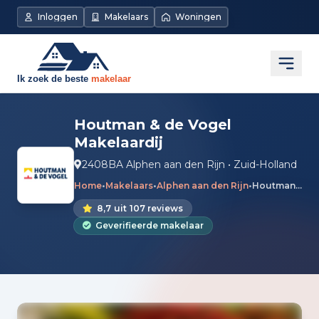
Inloggen
Makelaars
Woningen
Open
Houtman & de Vogel
Makelaardij
2408BA Alphen aan den Rijn • Zuid-Holland
Home
•
Makelaars
•
Alphen aan den Rijn
•
Houtman & de Vogel Makelaardij
8,7
uit
107 reviews
Geverifieerde makelaar