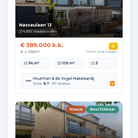
Nassaulaan 13
2741BR
Waddinxveen
€ 389.000 k.k.
C
€ 4.138/m²
Online sinds 3 dagen
Woonoppervlakte
Perceeloppervlakte
Slaapkamers
94 m²
106 m²
3
Houtman & de Vogel Makelaardij
Score:
8,7
• 107 reviews
Nieuw
Beschikbaar