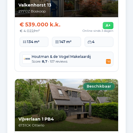
Valkenhorst 13
2771JZ
Boskoop
€ 539.000 k.k.
A+
€ 4.022/m²
Online sinds 3 dagen
Woonoppervlakte
Perceeloppervlakte
Slaapkamers
134 m²
147 m²
4
Houtman & de Vogel Makelaardij
Score:
8,7
• 107 reviews
Beschikbaar
Vijverlaan 1 PB4
6731CK
Otterlo