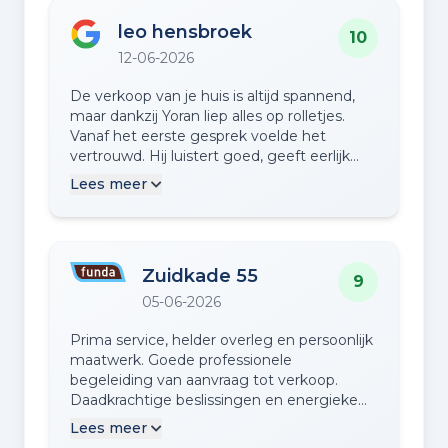
leo hensbroek
10
12-06-2026
​De verkoop van je huis is altijd spannend,
maar dankzij Yoran liep alles op rolletjes.
Vanaf het eerste gesprek voelde het
vertrouwd. Hij luistert goed, geeft eerlijk
advies en heeft er alles aan gedaan om de
Lees meer
verkoop soepel te laten verlopen. Heel erg
bedankt voor de top hulp,ik raad het
iedereen aan!
Zuidkade 55
9
05-06-2026
Prima service, helder overleg en persoonlijk
maatwerk. Goede professionele
begeleiding van aanvraag tot verkoop.
Daadkrachtige beslissingen en energieke
inzet voor het begeleiden van
Lees meer
bezichtigingen.