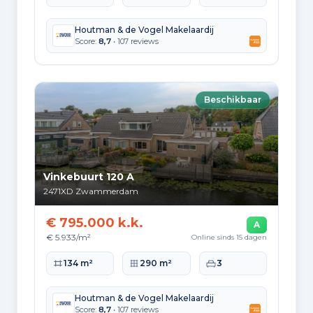
Houtman & de Vogel Makelaardij
Score:
8,7
• 107 reviews
Beschikbaar
Vinkebuurt 120 A
2471XD
Zwammerdam
€ 795.000 k.k.
A
€ 5.933/m²
Online sinds 15 dagen
Woonoppervlakte
Perceeloppervlakte
Slaapkamers
134 m²
290 m²
3
Houtman & de Vogel Makelaardij
Score:
8,7
• 107 reviews